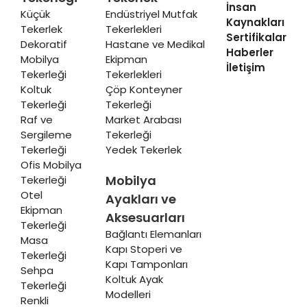
İnsan
Küçük
Endüstriyel Mutfak
Kaynakları
Tekerlek
Tekerlekleri
Sertifikalar
Dekoratif
Hastane ve Medikal
Haberler
Mobilya
Ekipman
İletişim
Tekerleği
Tekerlekleri
Koltuk
Çöp Konteyner
Tekerleği
Tekerleği
Raf ve
Market Arabası
Sergileme
Tekerleği
Tekerleği
Yedek Tekerlek
Ofis Mobilya
Mobilya
Tekerleği
Otel
Ayakları ve
Ekipman
Aksesuarları
Tekerleği
Bağlantı Elemanları
Masa
Kapı Stoperi ve
Tekerleği
Kapı Tamponları
Sehpa
Koltuk Ayak
Tekerleği
Modelleri
Renkli