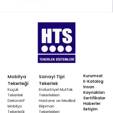
Kurumsal
Mobilya
Sanayi Tipi
E-Katalog
Tekerleği
Tekerlek
İnsan
Küçük
Endüstriyel Mutfak
Kaynakları
Tekerlek
Tekerlekleri
Sertifikalar
Dekoratif
Hastane ve Medikal
Haberler
Mobilya
Ekipman
İletişim
Tekerleği
Tekerlekleri