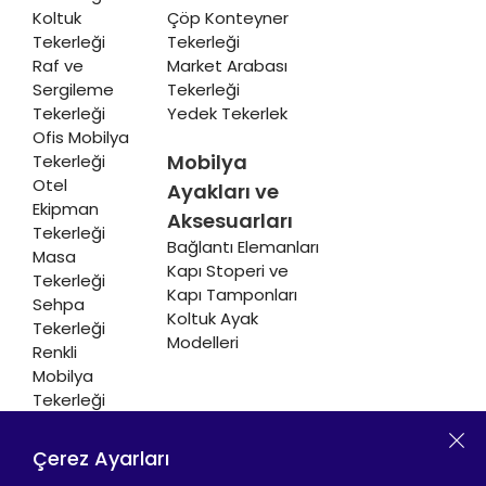
Koltuk
Çöp Konteyner
Tekerleği
Tekerleği
Raf ve
Market Arabası
Sergileme
Tekerleği
Tekerleği
Yedek Tekerlek
Ofis Mobilya
Mobilya
Tekerleği
Otel
Ayakları ve
Ekipman
Aksesuarları
Tekerleği
Bağlantı Elemanları
Masa
Kapı Stoperi ve
Tekerleği
Kapı Tamponları
Sehpa
Koltuk Ayak
Tekerleği
Modelleri
Renkli
Mobilya
Tekerleği
Soğutucu ve
Isıtıcı
Çerez Ayarları
Tekerleği