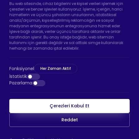
Bu web sitesinde, cihaz bilgilerini ve kişisel verileri işlemek için
çerezleri ve benzer işlevleri kullanıyoruz. İşleme, içeriğin, harici
hizmetlerin ve üçüncü şahısların unsurlarının, istatistiksel
analiz/ölçümün, kişiselleştirilmiş reklamcılığın ve sosyal
Hadımköy Fabrika:
Atatürk Sanayi Bölgesi
medyanın entegrasyonunun entegrasyonuna hizmet eder.
Ömerli Mah. Uzunçayır Cad. No:11 Hadımköy,
İşleve bağlı olarak, veriler üçüncü taraflara aktarılır ve onlar
34555 Arnavutköy/İstanbul
tarafından işlenir. Bu onay isteğe bağlıdır, web sitemizin
kullanımı için gerekli değildir ve sol alttaki simge kullanılarak
Telefon:
+90 212 640 66 46
herhangi bir zamanda iptal edilebilir.
Email:
info@htsteker.com
Bayrampaşa Mağaza:
Kocatepe Mah. 50. Yıl
Fonksiyonel
Her Zaman Aktif
Cad. No: 69/A Bayrampaşa /İstanbul
İstatistik
Pazarlama
Telefon:
+90 530 044 64 87
Çerezleri Kabul Et
HTS Ödeme
Reddet
Copyright © 2026 |
HTS
WEB