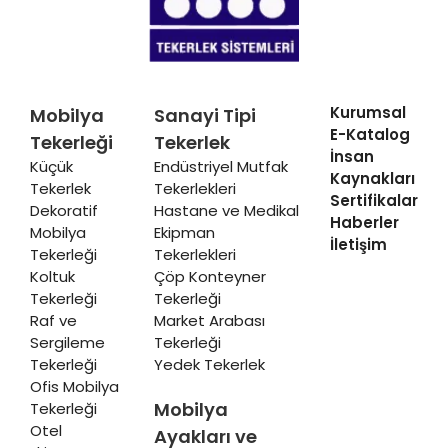
Kurumsal
Mobilya
Sanayi Tipi
E-Katalog
Tekerleği
Tekerlek
İnsan
Küçük
Endüstriyel Mutfak
Kaynakları
Tekerlek
Tekerlekleri
Sertifikalar
Dekoratif
Hastane ve Medikal
Haberler
Mobilya
Ekipman
İletişim
Tekerleği
Tekerlekleri
Koltuk
Çöp Konteyner
Tekerleği
Tekerleği
Raf ve
Market Arabası
Sergileme
Tekerleği
Tekerleği
Yedek Tekerlek
Ofis Mobilya
Mobilya
Tekerleği
Otel
Ayakları ve