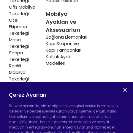
Tekerleği
Yedek Tekerlek
Ofis Mobilya
Mobilya
Tekerleği
Otel
Ayakları ve
Ekipman
Aksesuarları
Tekerleği
Bağlantı Elemanları
Masa
Kapı Stoperi ve
Tekerleği
Kapı Tamponları
Sehpa
Koltuk Ayak
Tekerleği
Modelleri
Renkli
Mobilya
Tekerleği
Soğutucu ve
Isıtıcı
Çerez Ayarları
Tekerleği
Bu web sitesinde, cihaz bilgilerini ve kişisel verileri işlemek için
çerezleri ve benzer işlevleri kullanıyoruz. İşleme, içeriğin, harici
hizmetlerin ve üçüncü şahısların unsurlarının, istatistiksel
analiz/ölçümün, kişiselleştirilmiş reklamcılığın ve sosyal
Hadımköy Fabrika:
Atatürk Sanayi Bölgesi
medyanın entegrasyonunun entegrasyonuna hizmet eder.
Ömerli Mah. Uzunçayır Cad. No:11 Hadımköy,
İşleve bağlı olarak, veriler üçüncü taraflara aktarılır ve onlar