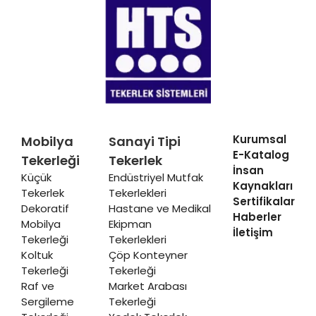
Kurumsal
Mobilya
Sanayi Tipi
E-Katalog
Tekerleği
Tekerlek
İnsan
Küçük
Endüstriyel Mutfak
Kaynakları
Tekerlek
Tekerlekleri
Sertifikalar
Dekoratif
Hastane ve Medikal
Haberler
Mobilya
Ekipman
İletişim
Tekerleği
Tekerlekleri
Koltuk
Çöp Konteyner
Tekerleği
Tekerleği
Raf ve
Market Arabası
Sergileme
Tekerleği