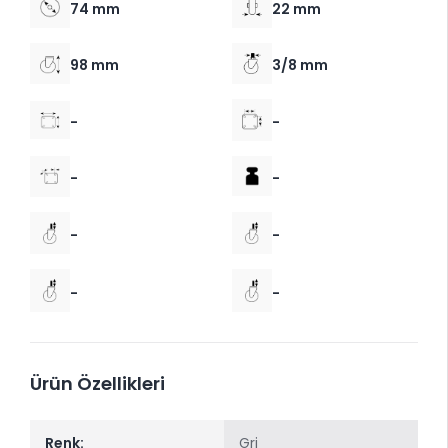
74 mm
22 mm
98 mm
3/8 mm
-
-
-
-
-
-
-
-
Ürün Özellikleri
Renk:
Gri