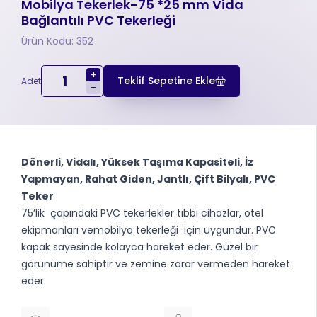
Mobilya Tekerlek-75 *25 mm Vida
Bağlantılı PVC Tekerleği
Ürün Kodu: 352
+
Teklif Sepetine Ekle
Adet
-
Dönerli, Vidalı, Yüksek Taşıma Kapasiteli, İz
Yapmayan, Rahat Giden, Jantlı, Çift Bilyalı, PVC
Teker
75’lik çapındaki PVC tekerlekler tıbbi cihazlar, otel
ekipmanları vemobilya tekerleği için uygundur. PVC
kapak sayesinde kolayca hareket eder. Güzel bir
görünüme sahiptir ve zemine zarar vermeden hareket
eder.