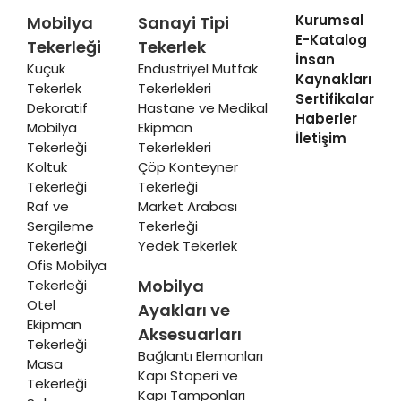
Kurumsal
Mobilya
Sanayi Tipi
E-Katalog
Tekerleği
Tekerlek
İnsan
Küçük
Endüstriyel Mutfak
Kaynakları
Tekerlek
Tekerlekleri
Sertifikalar
Dekoratif
Hastane ve Medikal
Haberler
Mobilya
Ekipman
İletişim
Tekerleği
Tekerlekleri
Koltuk
Çöp Konteyner
Tekerleği
Tekerleği
Raf ve
Market Arabası
Sergileme
Tekerleği
Tekerleği
Yedek Tekerlek
Ofis Mobilya
Mobilya
Tekerleği
Otel
Ayakları ve
Ekipman
Aksesuarları
Tekerleği
Bağlantı Elemanları
Masa
Kapı Stoperi ve
Tekerleği
Kapı Tamponları