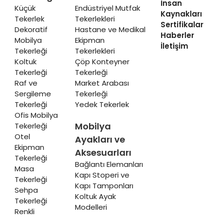
İnsan
Küçük
Endüstriyel Mutfak
Kaynakları
Tekerlek
Tekerlekleri
Sertifikalar
Dekoratif
Hastane ve Medikal
Haberler
Mobilya
Ekipman
İletişim
Tekerleği
Tekerlekleri
Koltuk
Çöp Konteyner
Tekerleği
Tekerleği
Raf ve
Market Arabası
Sergileme
Tekerleği
Tekerleği
Yedek Tekerlek
Ofis Mobilya
Mobilya
Tekerleği
Otel
Ayakları ve
Ekipman
Aksesuarları
Tekerleği
Bağlantı Elemanları
Masa
Kapı Stoperi ve
Tekerleği
Kapı Tamponları
Sehpa
Koltuk Ayak
Tekerleği
Modelleri
Renkli