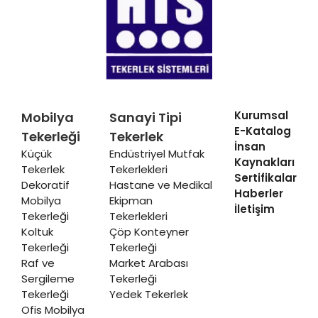
Kurumsal
Mobilya
Sanayi Tipi
E-Katalog
Tekerleği
Tekerlek
İnsan
Küçük
Endüstriyel Mutfak
Kaynakları
Tekerlek
Tekerlekleri
Sertifikalar
Dekoratif
Hastane ve Medikal
Haberler
Mobilya
Ekipman
İletişim
Tekerleği
Tekerlekleri
Koltuk
Çöp Konteyner
Tekerleği
Tekerleği
Raf ve
Market Arabası
Sergileme
Tekerleği
Tekerleği
Yedek Tekerlek
Ofis Mobilya