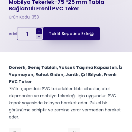
Mobilya Tekerlek-75 *25 mm Tabla
Bağlantılı Frenli PVC Teker
Ürün Kodu: 353
+
Teklif Sepetine Ekle
Adet
-
Dönerli, Geniş Tablalı, Yüksek Taşıma Kapasiteli, İz
Yapmayan, Rahat Giden, Jantlı, Çif Bilyalı, Frenli
PVC Teker
75’lik çapındaki PVC tekerlekler tıbbi cihazlar, otel
ekipmanları ve mobilya tekerleği için uygundur. PVC
kapak sayesinde kolayca hareket eder. Güzel bir
görünüme sahiptir ve zemine zarar vermeden hareket
eder.