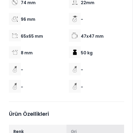
74 mm
22mm
96 mm
-
65x65 mm
47x47 mm
8 mm
50 kg
-
-
-
-
Ürün Özellikleri
Renk
Gri