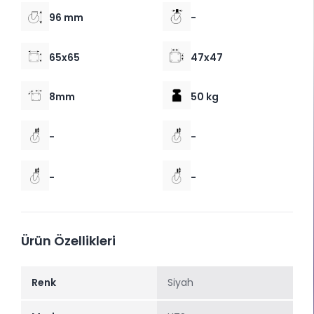
96 mm
-
65x65
47x47
8mm
50 kg
-
-
-
-
Ürün Özellikleri
Renk
Siyah