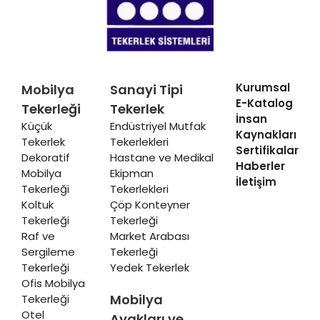
Kurumsal
Mobilya
Sanayi Tipi
E-Katalog
Tekerleği
Tekerlek
İnsan
Küçük
Endüstriyel Mutfak
Kaynakları
Tekerlek
Tekerlekleri
Sertifikalar
Dekoratif
Hastane ve Medikal
Haberler
Mobilya
Ekipman
İletişim
Tekerleği
Tekerlekleri
Koltuk
Çöp Konteyner
Tekerleği
Tekerleği
Raf ve
Market Arabası
Sergileme
Tekerleği
Tekerleği
Yedek Tekerlek
Ofis Mobilya
Mobilya
Tekerleği
Otel
Ayakları ve