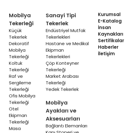
Kurumsal
Mobilya
Sanayi Tipi
E-Katalog
Tekerleği
Tekerlek
İnsan
Küçük
Endüstriyel Mutfak
Kaynakları
Tekerlek
Tekerlekleri
Sertifikalar
Dekoratif
Hastane ve Medikal
Haberler
Mobilya
Ekipman
İletişim
Tekerleği
Tekerlekleri
Koltuk
Çöp Konteyner
Tekerleği
Tekerleği
Raf ve
Market Arabası
Sergileme
Tekerleği
Tekerleği
Yedek Tekerlek
Ofis Mobilya
Mobilya
Tekerleği
Otel
Ayakları ve
Ekipman
Aksesuarları
Tekerleği
Bağlantı Elemanları
Masa
Kapı Stoperi ve