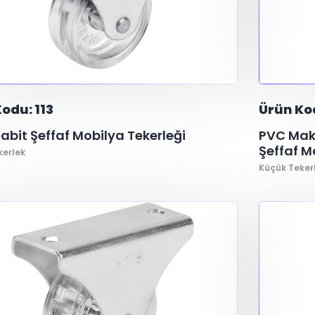
odu: 113
Ürün Kod
 Sabit Şeffaf Mobilya Tekerleği
PVC Mak
Şeffaf M
kerlek
Küçük Teker