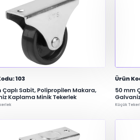
odu: 103
Ürün Ko
Çaplı Sabit, Polipropilen Makara,
50 mm Ça
iz Kaplama Minik Tekerlek
Galvaniz
kerlek
Küçük Teker