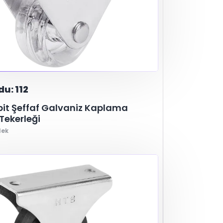
u: 112
abit Şeffaf Galvaniz Kaplama
Tekerleği
lek