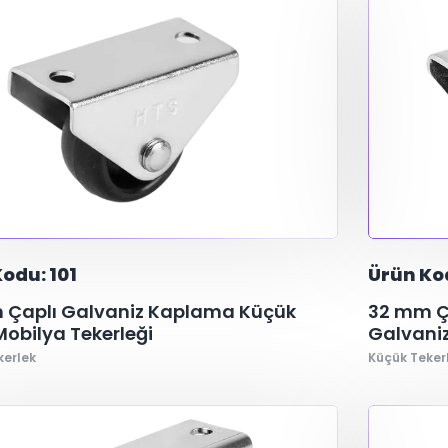
odu: 101
Ürün Ko
 Çaplı Galvaniz Kaplama Küçük
32 mm Ça
Mobilya Tekerleği
Galvaniz
kerlek
Küçük Teker