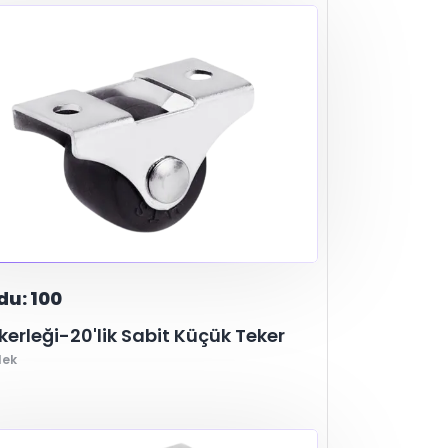
yi
PP ve N-6
Ağır Sanayi
Pvc-pp
Polyamid
Alaşım
el Ekipman
Plastik
Sehpa
Masa
Mobilya
du: 100
kerleği-20'lik Sabit Küçük Teker
lek