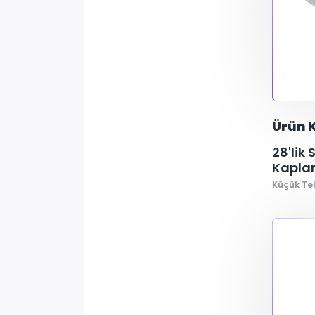
Ürün K
28'lik
Kapla
Küçük Te