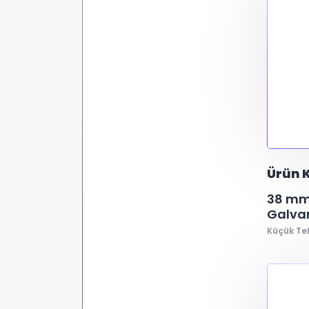
Ürün K
38 mm 
Galvan
Küçük Te