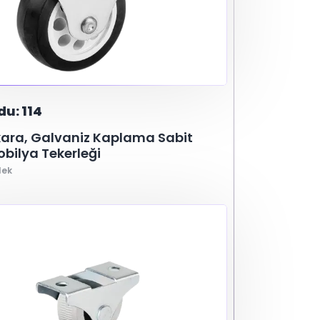
u: 114
ara, Galvaniz Kaplama Sabit
obilya Tekerleği
lek