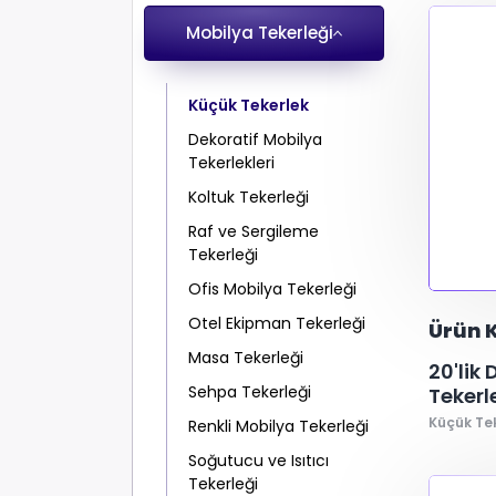
Mobilya Tekerleği
El Araba
Nylon 6 Plastic
Mobilya Aksesuarları
PP- ABS
EML-PP
Market Ar
Poliür
Küçük Tekerlek
1
1
1
kg
mm
mm
-
-
-
900
350
350
kg
mm
mm
Hastane ve Medikal Ekipman
PP-Termo
Poliüretan-PLY
plk
Raf ve Sergile
Kauçuk
Dekoratif Mobilya
Mobilya Ayaklığı
Tekerlekleri
Koltuk Tekerleği
Raf ve Sergileme
Tekerleği
Ofis Mobilya Tekerleği
Otel Ekipman Tekerleği
Ürün 
Masa Tekerleği
20'lik
Sehpa Tekerleği
Tekerle
Küçük Te
Renkli Mobilya Tekerleği
Soğutucu ve Isıtıcı
Tekerleği