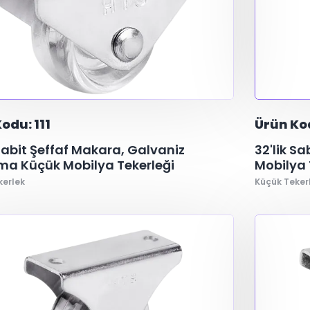
odu: 111
Ürün Kod
 Sabit Şeffaf Makara, Galvaniz
32'lik S
ma Küçük Mobilya Tekerleği
Mobilya 
kerlek
Küçük Teker