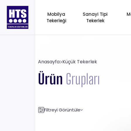
Mobilya
Sanayi Tipi
M
Tekerleği
Tekerlek
Anasayfa
Küçük Tekerlek
Ürün
Grupları
Filtreyi Görüntüle
Taşıma Kapasitesi
Teker Çapı