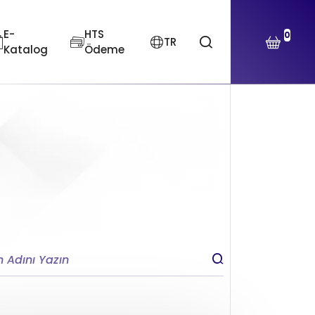
E-
HTS
0
TR
Katalog
Ödeme