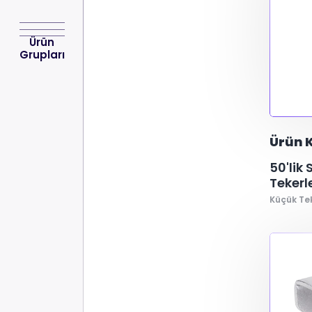
Ürün
Grupları
Ürün K
50'lik
Tekerl
Küçük Te