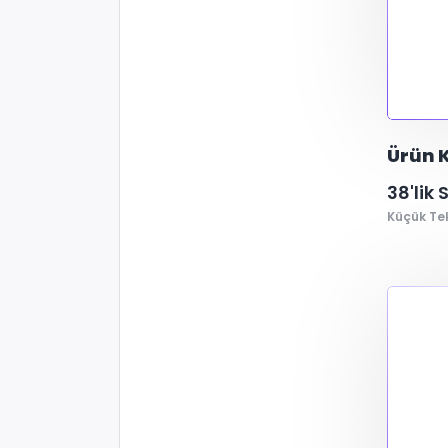
Ürün K
38'lik
Küçük Te