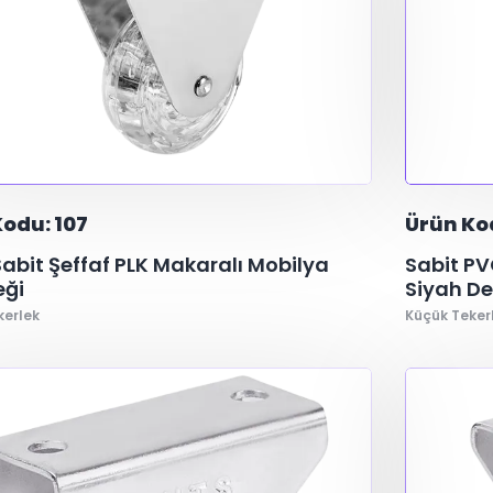
odu: 107
Ürün Ko
 Sabit Şeffaf PLK Makaralı Mobilya
Sabit P
eği
Siyah De
kerlek
Küçük Teker