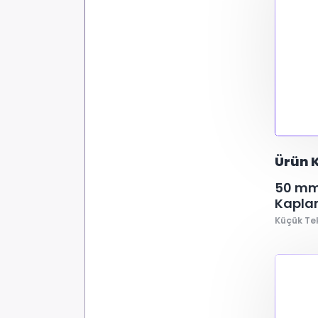
Ürün 
50 mm 
Kaplam
Küçük Te