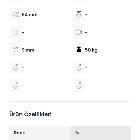
94 mm
-
-
-
9 mm
50 kg
-
-
-
-
Ürün Özellikleri
Renk
Gri