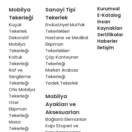
Kurumsal
Mobilya
Sanayi Tipi
E-Katalog
Tekerleği
Tekerlek
İnsan
Küçük
Endüstriyel Mutfak
Kaynakları
Tekerlek
Tekerlekleri
Sertifikalar
Dekoratif
Hastane ve Medikal
Haberler
Mobilya
Ekipman
İletişim
Tekerleği
Tekerlekleri
Koltuk
Çöp Konteyner
Tekerleği
Tekerleği
Raf ve
Market Arabası
Sergileme
Tekerleği
Tekerleği
Yedek Tekerlek
Ofis Mobilya
Mobilya
Tekerleği
Otel
Ayakları ve
Ekipman
Aksesuarları
Tekerleği
Bağlantı Elemanları
Masa
Kapı Stoperi ve
Tekerleği