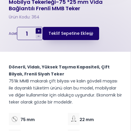
Mobilya Tekerleği-75 *25 mm Vida
Bağlantılı Frenli MMB Teker
Ürün Kodu: 364
+
Teklif Sepetine Ekle
Adet
-
Dönerli, Vidalı, Yüksek Taşıma Kapasiteli, Çift
Bilyalı, Frenli Siyah Teker
75’lik MMB makaralı çift bilyası ve kalın gövdeli maşası
ile dayanıklı tüketim ürünü olan bu model, mobilyalar
ve diğer kullanımlar için oldukça uygundur. Ekonomik bir
teker olarak gözde bir modeldir.
75 mm
22 mm