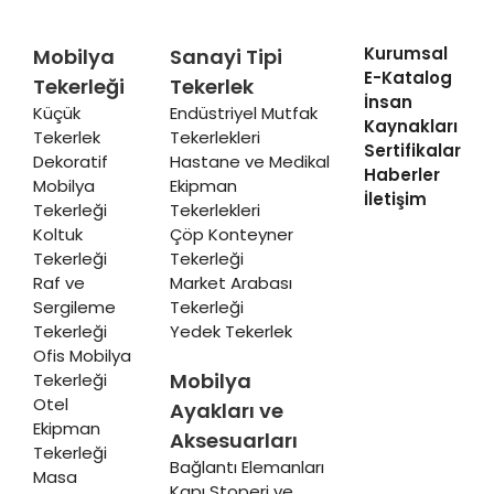
Kurumsal
Mobilya
Sanayi Tipi
E-Katalog
Tekerleği
Tekerlek
İnsan
Küçük
Endüstriyel Mutfak
Kaynakları
Tekerlek
Tekerlekleri
Sertifikalar
Dekoratif
Hastane ve Medikal
Haberler
Mobilya
Ekipman
İletişim
Tekerleği
Tekerlekleri
Koltuk
Çöp Konteyner
Tekerleği
Tekerleği
Raf ve
Market Arabası
Sergileme
Tekerleği
Tekerleği
Yedek Tekerlek
Ofis Mobilya
Mobilya
Tekerleği
Otel
Ayakları ve
Ekipman
Aksesuarları
Tekerleği
Bağlantı Elemanları
Masa
Kapı Stoperi ve