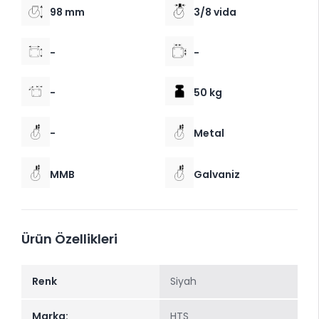
98 mm
3/8 vida
-
-
-
50 kg
-
Metal
MMB
Galvaniz
Ürün Özellikleri
Renk
Siyah
Marka:
HTS