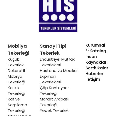
Kurumsal
Mobilya
Sanayi Tipi
E-Katalog
Tekerleği
Tekerlek
İnsan
Küçük
Endüstriyel Mutfak
Kaynakları
Tekerlek
Tekerlekleri
Sertifikalar
Dekoratif
Hastane ve Medikal
Haberler
Mobilya
Ekipman
İletişim
Tekerleği
Tekerlekleri
Koltuk
Çöp Konteyner
Tekerleği
Tekerleği
Raf ve
Market Arabası
Sergileme
Tekerleği
Tekerleği
Yedek Tekerlek