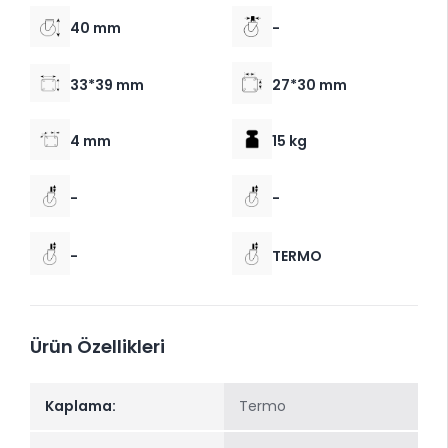
40 mm
-
33*39 mm
27*30 mm
4 mm
15 kg
-
-
-
TERMO
Ürün Özellikleri
​Kaplama:
Termo