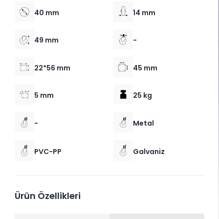
40 mm
14 mm
49 mm
-
22*56 mm
45 mm
5 mm
25 kg
-
Metal
PVC-PP
Galvaniz
Ürün Özellikleri