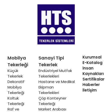
Kurumsal
Mobilya
Sanayi Tipi
E-Katalog
Tekerleği
Tekerlek
İnsan
Küçük
Endüstriyel Mutfak
Kaynakları
Tekerlek
Tekerlekleri
Sertifikalar
Dekoratif
Hastane ve Medikal
Haberler
Mobilya
Ekipman
İletişim
Tekerleği
Tekerlekleri
Koltuk
Çöp Konteyner
Tekerleği
Tekerleği
Raf ve
Market Arabası