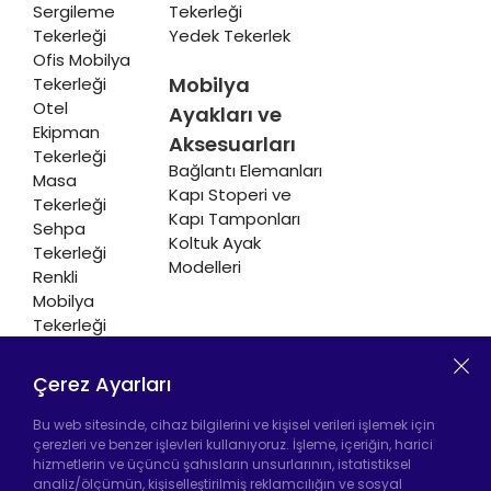
Sergileme
Tekerleği
Tekerleği
Yedek Tekerlek
Ofis Mobilya
Mobilya
Tekerleği
Otel
Ayakları ve
Ekipman
Aksesuarları
Tekerleği
Bağlantı Elemanları
Masa
Kapı Stoperi ve
Tekerleği
Kapı Tamponları
Sehpa
Koltuk Ayak
Tekerleği
Modelleri
Renkli
Mobilya
Tekerleği
Soğutucu ve
Isıtıcı
Çerez Ayarları
Tekerleği
Bu web sitesinde, cihaz bilgilerini ve kişisel verileri işlemek için
çerezleri ve benzer işlevleri kullanıyoruz. İşleme, içeriğin, harici
hizmetlerin ve üçüncü şahısların unsurlarının, istatistiksel
analiz/ölçümün, kişiselleştirilmiş reklamcılığın ve sosyal
Hadımköy Fabrika:
Atatürk Sanayi Bölgesi