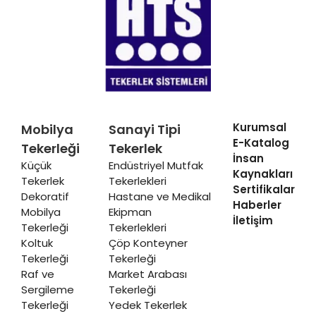
Kurumsal
Mobilya
Sanayi Tipi
E-Katalog
Tekerleği
Tekerlek
İnsan
Küçük
Endüstriyel Mutfak
Kaynakları
Tekerlek
Tekerlekleri
Sertifikalar
Dekoratif
Hastane ve Medikal
Haberler
Mobilya
Ekipman
İletişim
Tekerleği
Tekerlekleri
Koltuk
Çöp Konteyner
Tekerleği
Tekerleği
Raf ve
Market Arabası
Sergileme
Tekerleği
Tekerleği
Yedek Tekerlek