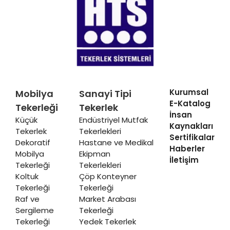
Kurumsal
Mobilya
Sanayi Tipi
E-Katalog
Tekerleği
Tekerlek
İnsan
Küçük
Endüstriyel Mutfak
Kaynakları
Tekerlek
Tekerlekleri
Sertifikalar
Dekoratif
Hastane ve Medikal
Haberler
Mobilya
Ekipman
İletişim
Tekerleği
Tekerlekleri
Koltuk
Çöp Konteyner
Tekerleği
Tekerleği
Raf ve
Market Arabası
Sergileme
Tekerleği
Tekerleği
Yedek Tekerlek