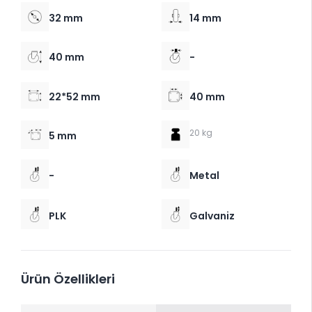
32 mm
14 mm
40 mm
-
22*52 mm
40 mm
20 kg
5 mm
-
Metal
PLK
Galvaniz
Ürün Özellikleri