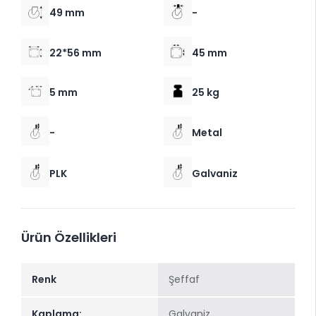
49 mm
-
22*56 mm
45 mm
5 mm
25 kg
-
Metal
PLK
Galvaniz
Ürün Özellikleri
Renk
Şeffaf
Kaplama:
Galvaniz