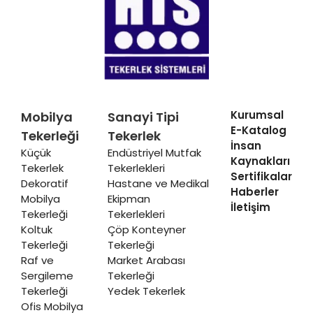
Kurumsal
Mobilya
Sanayi Tipi
E-Katalog
Tekerleği
Tekerlek
İnsan
Küçük
Endüstriyel Mutfak
Kaynakları
Tekerlek
Tekerlekleri
Sertifikalar
Dekoratif
Hastane ve Medikal
Haberler
Mobilya
Ekipman
İletişim
Tekerleği
Tekerlekleri
Koltuk
Çöp Konteyner
Tekerleği
Tekerleği
Raf ve
Market Arabası
Sergileme
Tekerleği
Tekerleği
Yedek Tekerlek
Ofis Mobilya