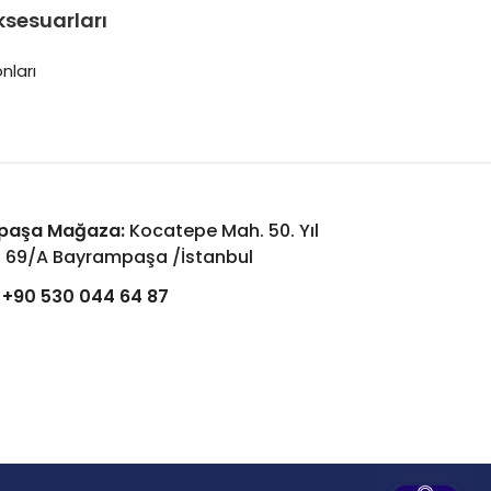
ksesuarları
nları
paşa Mağaza:
Kocatepe Mah. 50. Yıl
: 69/A Bayrampaşa /İstanbul
+90 530 044 64 87