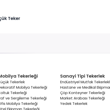
çük Teker
Mobilya Tekerleği
Sanayi Tipi Tekerlek
Küçük Tekerlek
Endüstriyel Mutfak Tekerlekl
Dekoratif Mobilya Tekerleği
Hastane ve Medikal Ekipman
Koltuk Tekerleği
Çöp Konteyner Tekerleği
Raf ve Sergileme Tekerleği
Market Arabası Tekerleği
Ofis Mobilya Tekerleği
Yedek Tekerlek
Otel Ekipman Tekerleği