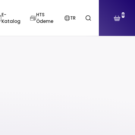
E-
HTS
0
TR
Katalog
Ödeme