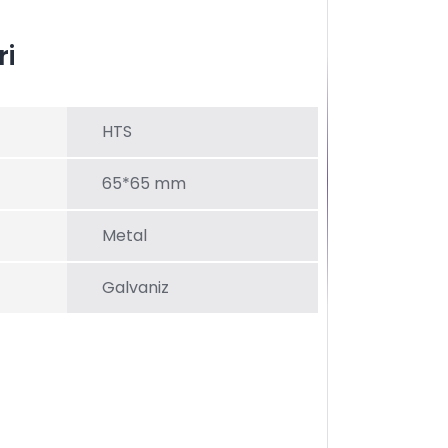
ri
HTS
65*65 mm
Metal
Galvaniz