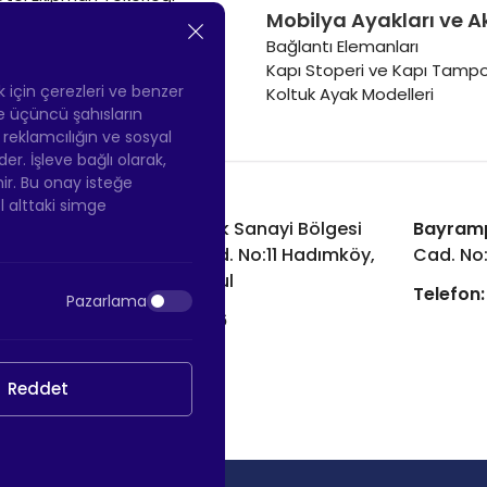
Mobilya Ayakları ve A
Masa Tekerleği
Sehpa Tekerleği
Bağlantı Elemanları
Renkli Mobilya Tekerleği
Kapı Stoperi ve Kapı Tampo
Soğutucu ve Isıtıcı Tekerleği
ek için çerezleri ve benzer
Koltuk Ayak Modelleri
 ve üçüncü şahısların
ş reklamcılığın ve sosyal
 İşleve bağlı olarak,
nir. Bu onay isteğe
ol alttaki simge
Hadımköy Fabrika:
Atatürk Sanayi Bölgesi
Bayram
Ömerli Mah. Uzunçayır Cad. No:11 Hadımköy,
Cad. No
34555 Arnavutköy/İstanbul
Telefon:
Pazarlama
Telefon:
+90 212 640 66 46
Email:
info@htsteker.com
Reddet