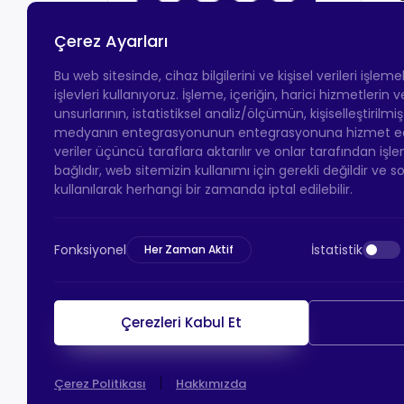
Çerez Ayarları
Bu web sitesinde, cihaz bilgilerini ve kişisel verileri işlem
işlevleri kullanıyoruz. İşleme, içeriğin, harici hizmetlerin
unsurlarının, istatistiksel analiz/ölçümün, kişiselleştirilmi
medyanın entegrasyonunun entegrasyonuna hizmet eder.
veriler üçüncü taraflara aktarılır ve onlar tarafından işle
bağlıdır, web sitemizin kullanımı için gerekli değildir ve s
kullanılarak herhangi bir zamanda iptal edilebilir.
Fonksiyonel
İstatistik
Her Zaman Aktif
Çerezleri Kabul Et
|
Çerez Politikası
Hakkımızda