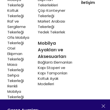
İletişim
Tekerleği
Tekerlekleri
Koltuk
Çöp Konteyner
Tekerleği
Tekerleği
Raf ve
Market Arabası
Sergileme
Tekerleği
Tekerleği
Yedek Tekerlek
Ofis Mobilya
Mobilya
Tekerleği
Otel
Ayakları ve
Ekipman
Aksesuarları
Tekerleği
Bağlantı Elemanları
Masa
Kapı Stoperi ve
Tekerleği
Kapı Tamponları
Sehpa
Koltuk Ayak
Tekerleği
Modelleri
Renkli
Mobilya
Tekerleği
Soğutucu ve
Isıtıcı