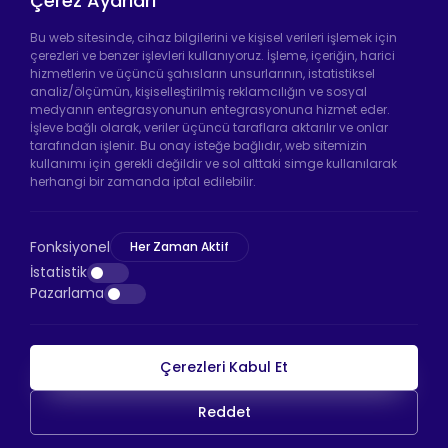
Çerez Ayarları
Tekerleği
Bu web sitesinde, cihaz bilgilerini ve kişisel verileri işlemek için
çerezleri ve benzer işlevleri kullanıyoruz. İşleme, içeriğin, harici
hizmetlerin ve üçüncü şahısların unsurlarının, istatistiksel
analiz/ölçümün, kişiselleştirilmiş reklamcılığın ve sosyal
Hadımköy Fabrika:
Atatürk Sanayi Bölgesi
medyanın entegrasyonunun entegrasyonuna hizmet eder.
Ömerli Mah. Uzunçayır Cad. No:11 Hadımköy,
İşleve bağlı olarak, veriler üçüncü taraflara aktarılır ve onlar
34555 Arnavutköy/İstanbul
tarafından işlenir. Bu onay isteğe bağlıdır, web sitemizin
kullanımı için gerekli değildir ve sol alttaki simge kullanılarak
Telefon:
+90 212 640 66 46
herhangi bir zamanda iptal edilebilir.
Email:
info@htsteker.com
Bayrampaşa Mağaza:
Kocatepe Mah. 50. Yıl
Fonksiyonel
Her Zaman Aktif
Cad. No: 69/A Bayrampaşa /İstanbul
İstatistik
Pazarlama
Telefon:
+90 530 044 64 87
Çerezleri Kabul Et
HTS Ödeme
Reddet