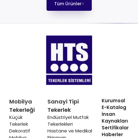
Tüm Ürünler
Kurumsal
Mobilya
Sanayi Tipi
E-Katalog
Tekerleği
Tekerlek
İnsan
Küçük
Endüstriyel Mutfak
Kaynakları
Tekerlek
Tekerlekleri
Sertifikalar
Dekoratif
Hastane ve Medikal
Haberler
Mobilya
Ekipman