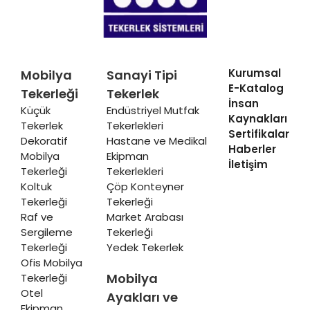
Kurumsal
Mobilya
Sanayi Tipi
E-Katalog
Tekerleği
Tekerlek
İnsan
Küçük
Endüstriyel Mutfak
Kaynakları
Tekerlek
Tekerlekleri
Sertifikalar
Dekoratif
Hastane ve Medikal
Haberler
Mobilya
Ekipman
İletişim
Tekerleği
Tekerlekleri
Koltuk
Çöp Konteyner
Tekerleği
Tekerleği
Raf ve
Market Arabası
Sergileme
Tekerleği
Tekerleği
Yedek Tekerlek
Ofis Mobilya
Mobilya
Tekerleği
Otel
Ayakları ve
Ekipman