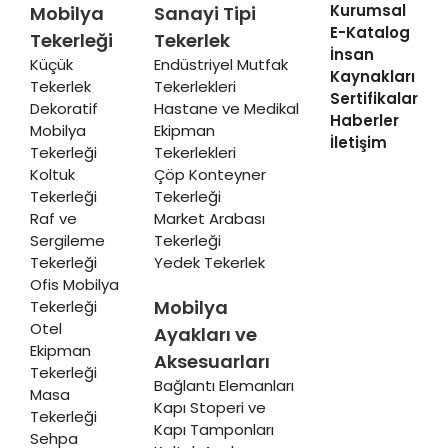
Kurumsal
Mobilya
Sanayi Tipi
E-Katalog
Tekerleği
Tekerlek
İnsan
Küçük
Endüstriyel Mutfak
Kaynakları
Tekerlek
Tekerlekleri
Sertifikalar
Dekoratif
Hastane ve Medikal
Haberler
Mobilya
Ekipman
İletişim
Tekerleği
Tekerlekleri
Koltuk
Çöp Konteyner
Tekerleği
Tekerleği
Raf ve
Market Arabası
Sergileme
Tekerleği
Tekerleği
Yedek Tekerlek
Ofis Mobilya
Mobilya
Tekerleği
Otel
Ayakları ve
Ekipman
Aksesuarları
Tekerleği
Bağlantı Elemanları
Masa
Kapı Stoperi ve
Tekerleği
Kapı Tamponları
Sehpa