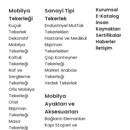
Kurumsal
Mobilya
Sanayi Tipi
E-Katalog
Tekerleği
Tekerlek
İnsan
Küçük
Endüstriyel Mutfak
Kaynakları
Tekerlek
Tekerlekleri
Sertifikalar
Dekoratif
Hastane ve Medikal
Haberler
Mobilya
Ekipman
İletişim
Tekerleği
Tekerlekleri
Koltuk
Çöp Konteyner
Tekerleği
Tekerleği
Raf ve
Market Arabası
Sergileme
Tekerleği
Tekerleği
Yedek Tekerlek
Ofis Mobilya
Mobilya
Tekerleği
Otel
Ayakları ve
Ekipman
Aksesuarları
Tekerleği
Bağlantı Elemanları
Masa
Kapı Stoperi ve
Tekerleği