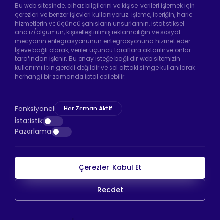
Bu web sitesinde, cihaz bilgilerini ve kişisel verileri işlemek için
çerezleri ve benzer işlevleri kullanıyoruz. İşleme, içeriğin, harici
hizmetlerin ve üçüncü şahısların unsurlarının, istatistiksel
analiz/ölçümün, kişiselleştirilmiş reklamcılığın ve sosyal
Hadımköy Fabrika:
Atatürk Sanayi Bölgesi
medyanın entegrasyonunun entegrasyonuna hizmet eder.
Ömerli Mah. Uzunçayır Cad. No:11 Hadımköy,
İşleve bağlı olarak, veriler üçüncü taraflara aktarılır ve onlar
34555 Arnavutköy/İstanbul
tarafından işlenir. Bu onay isteğe bağlıdır, web sitemizin
kullanımı için gerekli değildir ve sol alttaki simge kullanılarak
Telefon:
+90 212 640 66 46
herhangi bir zamanda iptal edilebilir.
Email:
info@htsteker.com
Bayrampaşa Mağaza:
Kocatepe Mah. 50. Yıl
Fonksiyonel
Her Zaman Aktif
Cad. No: 69/A Bayrampaşa /İstanbul
İstatistik
Pazarlama
Telefon:
+90 530 044 64 87
Çerezleri Kabul Et
HTS Ödeme
Reddet
Copyright © 2026 |
HTS
WEB