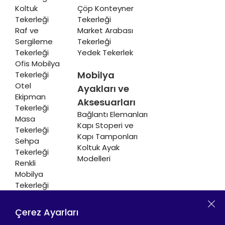
Koltuk
Çöp Konteyner
Tekerleği
Tekerleği
Raf ve
Market Arabası
Sergileme
Tekerleği
Tekerleği
Yedek Tekerlek
Ofis Mobilya
Mobilya
Tekerleği
Otel
Ayakları ve
Ekipman
Aksesuarları
Tekerleği
Bağlantı Elemanları
Masa
Kapı Stoperi ve
Tekerleği
Kapı Tamponları
Sehpa
Koltuk Ayak
Tekerleği
Modelleri
Renkli
Mobilya
Tekerleği
Soğutucu ve
Isıtıcı
Çerez Ayarları
Tekerleği