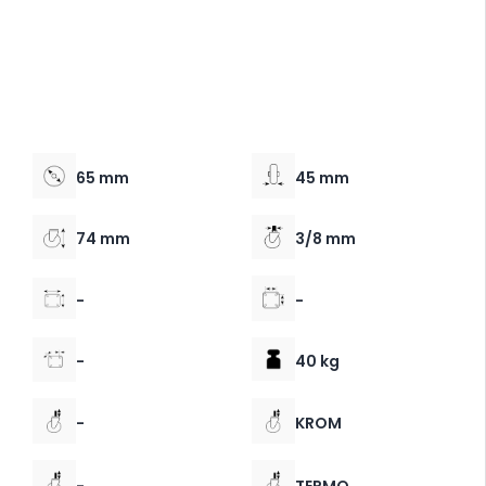
65 mm
45 mm
74 mm
3/8 mm
-
-
-
40 kg
-
KROM
-
TERMO