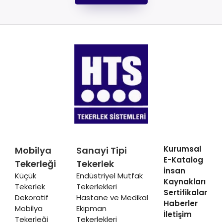
Kurumsal
Mobilya
Sanayi Tipi
E-Katalog
Tekerleği
Tekerlek
İnsan
Küçük
Endüstriyel Mutfak
Kaynakları
Tekerlek
Tekerlekleri
Sertifikalar
Dekoratif
Hastane ve Medikal
Haberler
Mobilya
Ekipman
İletişim
Tekerleği
Tekerlekleri