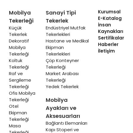
Kurumsal
Mobilya
Sanayi Tipi
E-Katalog
Tekerleği
Tekerlek
İnsan
Küçük
Endüstriyel Mutfak
Kaynakları
Tekerlek
Tekerlekleri
Sertifikalar
Dekoratif
Hastane ve Medikal
Haberler
Mobilya
Ekipman
İletişim
Tekerleği
Tekerlekleri
Koltuk
Çöp Konteyner
Tekerleği
Tekerleği
Raf ve
Market Arabası
Sergileme
Tekerleği
Tekerleği
Yedek Tekerlek
Ofis Mobilya
Mobilya
Tekerleği
Otel
Ayakları ve
Ekipman
Aksesuarları
Tekerleği
Bağlantı Elemanları
Masa
Kapı Stoperi ve
Tekerleği