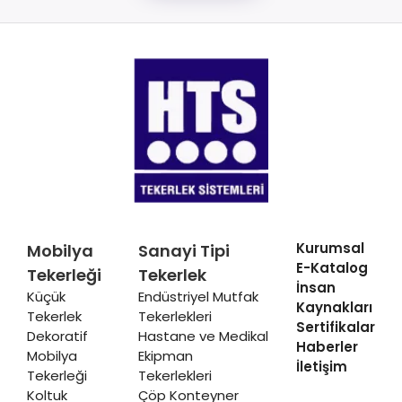
Kurumsal
Mobilya
Sanayi Tipi
E-Katalog
Tekerleği
Tekerlek
İnsan
Küçük
Endüstriyel Mutfak
Kaynakları
Tekerlek
Tekerlekleri
Sertifikalar
Dekoratif
Hastane ve Medikal
Haberler
Mobilya
Ekipman
İletişim
Tekerleği
Tekerlekleri
Koltuk
Çöp Konteyner