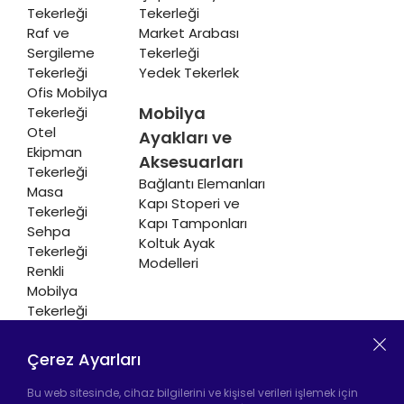
Tekerleği
Tekerleği
Raf ve
Market Arabası
Sergileme
Tekerleği
Tekerleği
Yedek Tekerlek
Ofis Mobilya
Mobilya
Tekerleği
Otel
Ayakları ve
Ekipman
Aksesuarları
Tekerleği
Bağlantı Elemanları
Masa
Kapı Stoperi ve
Tekerleği
Kapı Tamponları
Sehpa
Koltuk Ayak
Tekerleği
Modelleri
Renkli
Mobilya
Tekerleği
Soğutucu ve
Isıtıcı
Çerez Ayarları
Tekerleği
Bu web sitesinde, cihaz bilgilerini ve kişisel verileri işlemek için