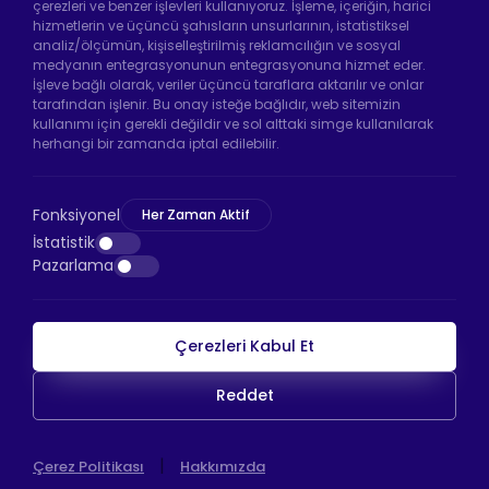
çerezleri ve benzer işlevleri kullanıyoruz. İşleme, içeriğin, harici
hizmetlerin ve üçüncü şahısların unsurlarının, istatistiksel
analiz/ölçümün, kişiselleştirilmiş reklamcılığın ve sosyal
Hadımköy Fabrika:
Atatürk Sanayi Bölgesi
medyanın entegrasyonunun entegrasyonuna hizmet eder.
Ömerli Mah. Uzunçayır Cad. No:11 Hadımköy,
İşleve bağlı olarak, veriler üçüncü taraflara aktarılır ve onlar
34555 Arnavutköy/İstanbul
tarafından işlenir. Bu onay isteğe bağlıdır, web sitemizin
kullanımı için gerekli değildir ve sol alttaki simge kullanılarak
Telefon:
+90 212 640 66 46
herhangi bir zamanda iptal edilebilir.
Email:
info@htsteker.com
Bayrampaşa Mağaza:
Kocatepe Mah. 50. Yıl
Fonksiyonel
Her Zaman Aktif
Cad. No: 69/A Bayrampaşa /İstanbul
İstatistik
Pazarlama
Telefon:
+90 530 044 64 87
Çerezleri Kabul Et
HTS Ödeme
Reddet
Copyright © 2026 |
HTS
WEB
|
Çerez Politikası
Hakkımızda
İSTANBUL WEB TASARIM AJANSI - PENTA YAZILI
TASARIM