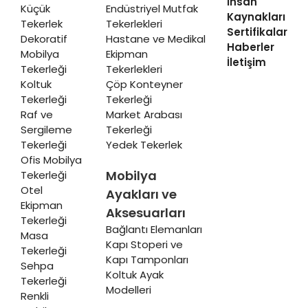
İnsan
Küçük
Endüstriyel Mutfak
Kaynakları
Tekerlek
Tekerlekleri
Sertifikalar
Dekoratif
Hastane ve Medikal
Haberler
Mobilya
Ekipman
İletişim
Tekerleği
Tekerlekleri
Koltuk
Çöp Konteyner
Tekerleği
Tekerleği
Raf ve
Market Arabası
Sergileme
Tekerleği
Tekerleği
Yedek Tekerlek
Ofis Mobilya
Mobilya
Tekerleği
Otel
Ayakları ve
Ekipman
Aksesuarları
Tekerleği
Bağlantı Elemanları
Masa
Kapı Stoperi ve
Tekerleği
Kapı Tamponları
Sehpa
Koltuk Ayak
Tekerleği
Modelleri
Renkli