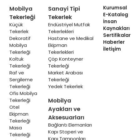
Kurumsal
Mobilya
Sanayi Tipi
E-Katalog
Tekerleği
Tekerlek
İnsan
Küçük
Endüstriyel Mutfak
Kaynakları
Tekerlek
Tekerlekleri
Sertifikalar
Dekoratif
Hastane ve Medikal
Haberler
Mobilya
Ekipman
İletişim
Tekerleği
Tekerlekleri
Koltuk
Çöp Konteyner
Tekerleği
Tekerleği
Raf ve
Market Arabası
Sergileme
Tekerleği
Tekerleği
Yedek Tekerlek
Ofis Mobilya
Mobilya
Tekerleği
Otel
Ayakları ve
Ekipman
Aksesuarları
Tekerleği
Bağlantı Elemanları
Masa
Kapı Stoperi ve
Tekerleği
Kapı Tamponları