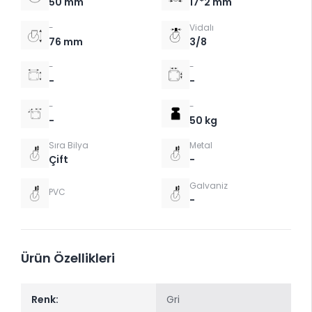
50 mm
17*2 mm
-
Vidalı
76 mm
3/8
-
-
-
-
-
-
-
50 kg
Sıra Bilya
Metal
Çift
-
Galvaniz
PVC
-
Ürün Özellikleri
Renk:
Gri