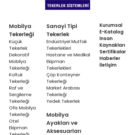
Kurumsal
Mobilya
Sanayi Tipi
E-Katalog
Tekerleği
Tekerlek
İnsan
Küçük
Endüstriyel Mutfak
Kaynakları
Tekerlek
Tekerlekleri
Sertifikalar
Dekoratif
Hastane ve Medikal
Haberler
Mobilya
Ekipman
İletişim
Tekerleği
Tekerlekleri
Koltuk
Çöp Konteyner
Tekerleği
Tekerleği
Raf ve
Market Arabası
Sergileme
Tekerleği
Tekerleği
Yedek Tekerlek
Ofis Mobilya
Mobilya
Tekerleği
Otel
Ayakları ve
Ekipman
Aksesuarları
Tekerleği