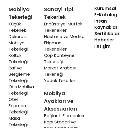
Kurumsal
Mobilya
Sanayi Tipi
E-Katalog
Tekerleği
Tekerlek
İnsan
Küçük
Endüstriyel Mutfak
Kaynakları
Tekerlek
Tekerlekleri
Sertifikalar
Dekoratif
Hastane ve Medikal
Haberler
Mobilya
Ekipman
İletişim
Tekerleği
Tekerlekleri
Koltuk
Çöp Konteyner
Tekerleği
Tekerleği
Raf ve
Market Arabası
Sergileme
Tekerleği
Tekerleği
Yedek Tekerlek
Ofis Mobilya
Mobilya
Tekerleği
Otel
Ayakları ve
Ekipman
Aksesuarları
Tekerleği
Bağlantı Elemanları
Masa
Kapı Stoperi ve
Tekerleği