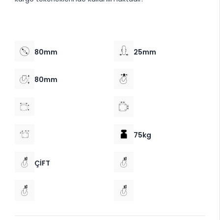
80mm
25mm
80mm
75kg
ÇİFT