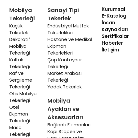
Kurumsal
Mobilya
Sanayi Tipi
E-Katalog
Tekerleği
Tekerlek
İnsan
Küçük
Endüstriyel Mutfak
Kaynakları
Tekerlek
Tekerlekleri
Sertifikalar
Dekoratif
Hastane ve Medikal
Haberler
Mobilya
Ekipman
İletişim
Tekerleği
Tekerlekleri
Koltuk
Çöp Konteyner
Tekerleği
Tekerleği
Raf ve
Market Arabası
Sergileme
Tekerleği
Tekerleği
Yedek Tekerlek
Ofis Mobilya
Mobilya
Tekerleği
Otel
Ayakları ve
Ekipman
Aksesuarları
Tekerleği
Bağlantı Elemanları
Masa
Kapı Stoperi ve
Tekerleği