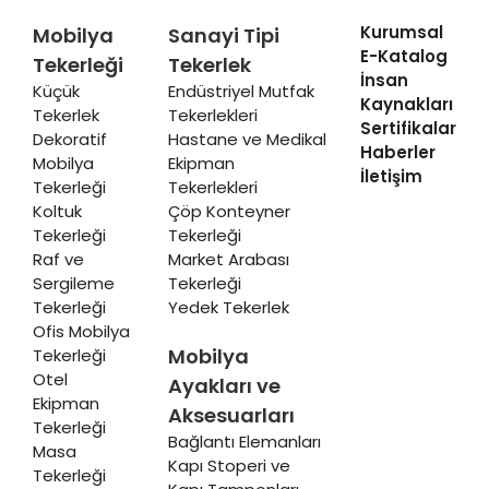
Kurumsal
Mobilya
Sanayi Tipi
E-Katalog
Tekerleği
Tekerlek
İnsan
Küçük
Endüstriyel Mutfak
Kaynakları
Tekerlek
Tekerlekleri
Sertifikalar
Dekoratif
Hastane ve Medikal
Haberler
Mobilya
Ekipman
İletişim
Tekerleği
Tekerlekleri
Koltuk
Çöp Konteyner
Tekerleği
Tekerleği
Raf ve
Market Arabası
Sergileme
Tekerleği
Tekerleği
Yedek Tekerlek
Ofis Mobilya
Mobilya
Tekerleği
Otel
Ayakları ve
Ekipman
Aksesuarları
Tekerleği
Bağlantı Elemanları
Masa
Kapı Stoperi ve
Tekerleği