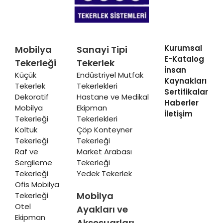
Kurumsal
Mobilya
Sanayi Tipi
E-Katalog
Tekerleği
Tekerlek
İnsan
Küçük
Endüstriyel Mutfak
Kaynakları
Tekerlek
Tekerlekleri
Sertifikalar
Dekoratif
Hastane ve Medikal
Haberler
Mobilya
Ekipman
İletişim
Tekerleği
Tekerlekleri
Koltuk
Çöp Konteyner
Tekerleği
Tekerleği
Raf ve
Market Arabası
Sergileme
Tekerleği
Tekerleği
Yedek Tekerlek
Ofis Mobilya
Mobilya
Tekerleği
Otel
Ayakları ve
Ekipman
Aksesuarları