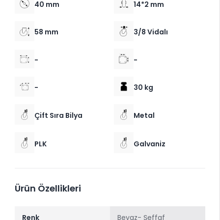
40 mm
14*2 mm
58 mm
3/8 Vidalı
-
-
-
30 kg
Çift Sıra Bilya
Metal
PLK
Galvaniz
Ürün Özellikleri
Renk
Beyaz- Şeffaf