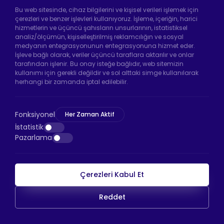
Bu web sitesinde, cihaz bilgilerini ve kişisel verileri işlemek için
çerezleri ve benzer işlevleri kullanıyoruz. İşleme, içeriğin, harici
hizmetlerin ve üçüncü şahısların unsurlarının, istatistiksel
analiz/ölçümün, kişiselleştirilmiş reklamcılığın ve sosyal
Hadımköy Fabrika:
Atatürk Sanayi Bölgesi
medyanın entegrasyonunun entegrasyonuna hizmet eder.
Ömerli Mah. Uzunçayır Cad. No:11 Hadımköy,
İşleve bağlı olarak, veriler üçüncü taraflara aktarılır ve onlar
34555 Arnavutköy/İstanbul
tarafından işlenir. Bu onay isteğe bağlıdır, web sitemizin
kullanımı için gerekli değildir ve sol alttaki simge kullanılarak
Telefon:
+90 212 640 66 46
herhangi bir zamanda iptal edilebilir.
Email:
info@htsteker.com
Bayrampaşa Mağaza:
Kocatepe Mah. 50. Yıl
Fonksiyonel
Her Zaman Aktif
Cad. No: 69/A Bayrampaşa /İstanbul
İstatistik
Pazarlama
Telefon:
+90 530 044 64 87
Çerezleri Kabul Et
HTS Ödeme
Reddet
Copyright © 2026 |
HTS