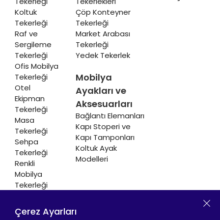
Tekerleği
Tekerlekleri
Koltuk
Çöp Konteyner
Tekerleği
Tekerleği
Raf ve
Market Arabası
Sergileme
Tekerleği
Tekerleği
Yedek Tekerlek
Ofis Mobilya
Mobilya
Tekerleği
Otel
Ayakları ve
Ekipman
Aksesuarları
Tekerleği
Bağlantı Elemanları
Masa
Kapı Stoperi ve
Tekerleği
Kapı Tamponları
Sehpa
Koltuk Ayak
Tekerleği
Modelleri
Renkli
Mobilya
Tekerleği
Soğutucu ve
Isıtıcı
Çerez Ayarları
Tekerleği