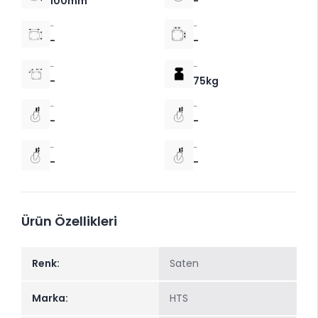
100mm
-
-
-
-
-
-
-
-
75kg
-
-
-
-
-
-
-
-
Ürün Özellikleri
Renk:
Saten
Marka:
HTS