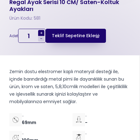
Regal Ayak Serisi 10 CM/ Saten-Koltuk
Ayakları
Ürün Kodu: 581
+
Teklif Sepetine Ekle
Adet
-
Zemin dostu elestromer kaplı materyal desteği ile,
içinde barındırdığı metal pimi ile dayanıklılık sunan bu
ürün, krom ve saten, 5,8,10cmlik modelleri ile çeşitliklilik
ve işlevsellik sunarak işinizi kolaylaştırır ve
mobilyalarınıza emniyet sağlar.
-
-
69mm
-
-
-