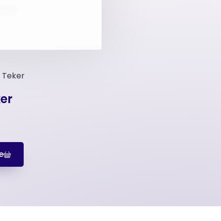
i Teker
ker
e