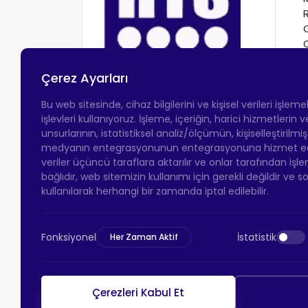
Çerez Ayarları
Bu web sitesinde, cihaz bilgilerini ve kişisel verileri işlem
işlevleri kullanıyoruz. İşleme, içeriğin, harici hizmetlerin
unsurlarının, istatistiksel analiz/ölçümün, kişiselleştirilmi
medyanın entegrasyonunun entegrasyonuna hizmet eder.
veriler üçüncü taraflara aktarılır ve onlar tarafından işle
bağlıdır, web sitemizin kullanımı için gerekli değildir ve s
kullanılarak herhangi bir zamanda iptal edilebilir.
Fonksiyonel
İstatistik
Her Zaman Aktif
Çerezleri Kabul Et