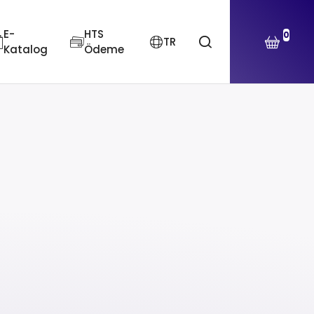
E-
HTS
0
TR
Katalog
Ödeme