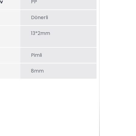
av
PP
Dönerli
13*2mm
Pimli
8mm