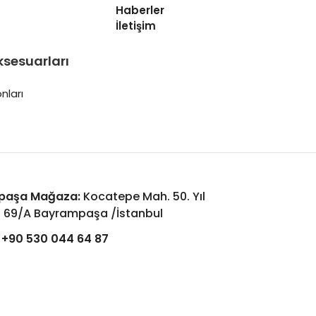
Haberler
İletişim
ksesuarları
nları
paşa Mağaza:
Kocatepe Mah. 50. Yıl
: 69/A Bayrampaşa /İstanbul
+90 530 044 64 87