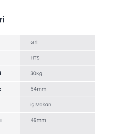
ri
Gri
HTS
i
30Kg
k
54mm
iç Mekan
ı
49mm