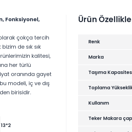
Ürün Özellikle
n, Fonksiyonel,
 olarak çokça tercih
Renk
 bizim de sık sık
rünlerimizin kalitesi,
Marka
ına her türlü
Taşıma Kapasites
 fiyat oranında gayet
u modeli, iç ve dış
Toplama Yüksekli
n birisidir.
Kullanım
Teker Makara çap
13*2