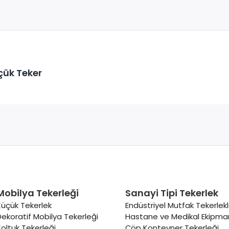
çük Teker
Mobilya Tekerleği
Sanayi Tipi Tekerlek
Küçük Tekerlek
Endüstriyel Mutfak Tekerlekl
Dekoratif Mobilya Tekerleği
Hastane ve Medikal Ekipman
Koltuk Tekerleği
Çöp Konteyner Tekerleği