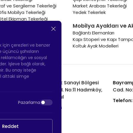
Raf ve Sergileme Tekerleği
Market Arabası Tekerleği
Ofis Mobilya Tekerleği
Yedek Tekerlek
Otel Ekipman Tekerleği
Mobilya Ayakları ve A
Masa Tekerleği
Sehpa Tekerleği
Bağlantı Elemanları
Renkli Mobilya Tekerleği
Kapı Stoperi ve Kapı Tampo
Soğutucu ve Isıtıcı Tekerleği
ek için çerezleri ve benzer
Koltuk Ayak Modelleri
 ve üçüncü şahısların
ş reklamcılığın ve sosyal
 İşleve bağlı olarak,
nir. Bu onay isteğe
ol alttaki simge
Hadımköy Fabrika:
Atatürk Sanayi Bölgesi
Bayram
Ömerli Mah. Uzunçayır Cad. No:11 Hadımköy,
Cad. No
34555 Arnavutköy/İstanbul
Telefon:
Pazarlama
Telefon:
+90 212 640 66 46
Email:
info@htsteker.com
Reddet