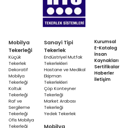
Kurumsal
Mobilya
Sanayi Tipi
E-Katalog
Tekerleği
Tekerlek
İnsan
Küçük
Endüstriyel Mutfak
Kaynakları
Tekerlek
Tekerlekleri
Sertifikalar
Dekoratif
Hastane ve Medikal
Haberler
Mobilya
Ekipman
İletişim
Tekerleği
Tekerlekleri
Koltuk
Çöp Konteyner
Tekerleği
Tekerleği
Raf ve
Market Arabası
Sergileme
Tekerleği
Tekerleği
Yedek Tekerlek
Ofis Mobilya
Mobilya
Tekerleği