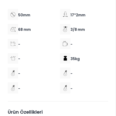
50mm
17*2mm
68 mm
3/8 mm
-
-
-
35kg
-
-
-
-
Ürün Özellikleri