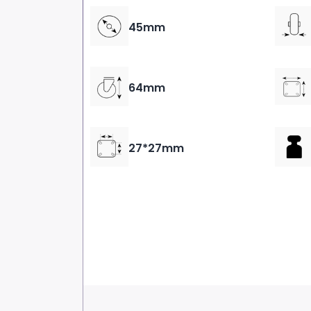
45mm
64mm
27*27mm