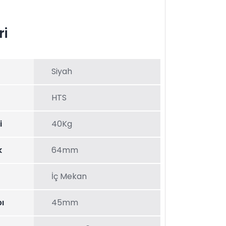
ri
Siyah
HTS
i
40Kg
k
64mm
İç Mekan
ı
45mm