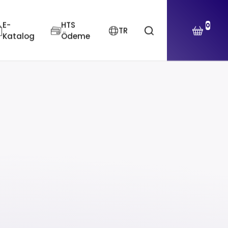
E-
HTS
0
TR
Katalog
Ödeme