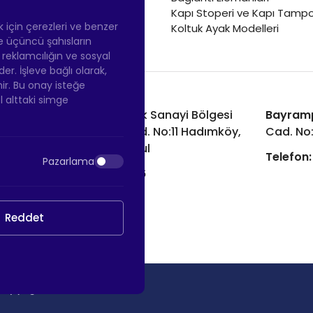
Renkli Mobilya Tekerleği
Kapı Stoperi ve Kapı Tampo
Soğutucu ve Isıtıcı Tekerleği
ek için çerezleri ve benzer
Koltuk Ayak Modelleri
 ve üçüncü şahısların
ş reklamcılığın ve sosyal
 İşleve bağlı olarak,
nir. Bu onay isteğe
ol alttaki simge
Hadımköy Fabrika:
Atatürk Sanayi Bölgesi
Bayram
Ömerli Mah. Uzunçayır Cad. No:11 Hadımköy,
Cad. No
34555 Arnavutköy/İstanbul
Telefon:
Pazarlama
Telefon:
+90 212 640 66 46
Email:
info@htsteker.com
Reddet
Copyright © 2026 |
HTS