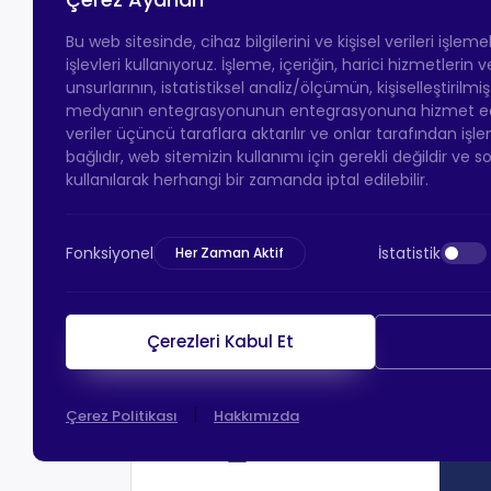
Bu web sitesinde, cihaz bilgilerini ve kişisel verileri işlem
işlevleri kullanıyoruz. İşleme, içeriğin, harici hizmetlerin
unsurlarının, istatistiksel analiz/ölçümün, kişiselleştirilmi
medyanın entegrasyonunun entegrasyonuna hizmet eder.
veriler üçüncü taraflara aktarılır ve onlar tarafından işle
bağlıdır, web sitemizin kullanımı için gerekli değildir ve s
kullanılarak herhangi bir zamanda iptal edilebilir.
Fonksiyonel
İstatistik
Her Zaman Aktif
Çerezleri Kabul Et
|
Çerez Politikası
Hakkımızda
HTS Ödeme