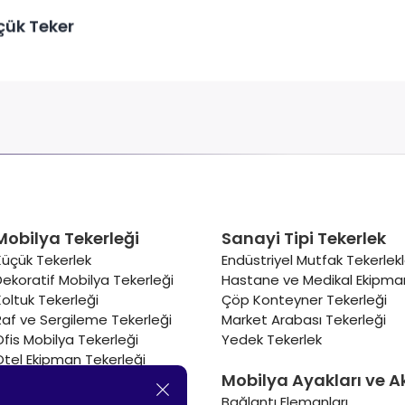
çük Teker
Mobilya Tekerleği
Sanayi Tipi Tekerlek
Küçük Tekerlek
Endüstriyel Mutfak Tekerlekl
Dekoratif Mobilya Tekerleği
Hastane ve Medikal Ekipman
Koltuk Tekerleği
Çöp Konteyner Tekerleği
Raf ve Sergileme Tekerleği
Market Arabası Tekerleği
Ofis Mobilya Tekerleği
Yedek Tekerlek
Otel Ekipman Tekerleği
Mobilya Ayakları ve A
Masa Tekerleği
Sehpa Tekerleği
Bağlantı Elemanları