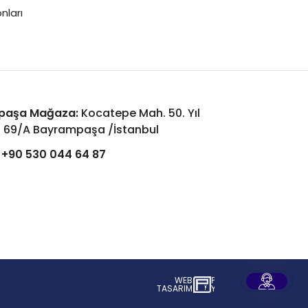
nları
paşa Mağaza:
Kocatepe Mah. 50. Yıl
: 69/A Bayrampaşa /İstanbul
+90 530 044 64 87
WEB
İSTANBUL WEB TASARIM AJANSI - PENT
TASARIM