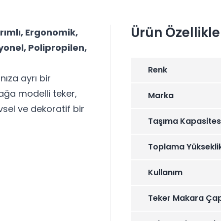
Ürün Özellikle
ımlı, Ergonomik,
onel, Polipropilen,
Renk
nıza ayrı bir
ğa modelli teker,
Marka
levsel ve dekoratif bir
Taşıma Kapasites
Toplama Yüksekli
Kullanım
Teker Makara Çap