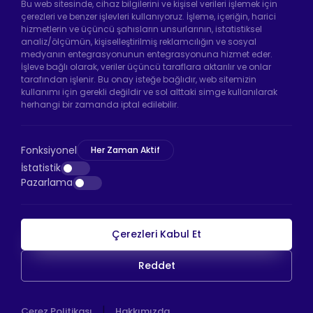
Bu web sitesinde, cihaz bilgilerini ve kişisel verileri işlemek için
çerezleri ve benzer işlevleri kullanıyoruz. İşleme, içeriğin, harici
hizmetlerin ve üçüncü şahısların unsurlarının, istatistiksel
analiz/ölçümün, kişiselleştirilmiş reklamcılığın ve sosyal
Hadımköy Fabrika:
Atatürk Sanayi Bölgesi
medyanın entegrasyonunun entegrasyonuna hizmet eder.
Ömerli Mah. Uzunçayır Cad. No:11 Hadımköy,
İşleve bağlı olarak, veriler üçüncü taraflara aktarılır ve onlar
34555 Arnavutköy/İstanbul
tarafından işlenir. Bu onay isteğe bağlıdır, web sitemizin
kullanımı için gerekli değildir ve sol alttaki simge kullanılarak
Telefon:
+90 212 640 66 46
herhangi bir zamanda iptal edilebilir.
Email:
info@htsteker.com
Bayrampaşa Mağaza:
Kocatepe Mah. 50. Yıl
Fonksiyonel
Her Zaman Aktif
Cad. No: 69/A Bayrampaşa /İstanbul
İstatistik
Pazarlama
Telefon:
+90 530 044 64 87
Çerezleri Kabul Et
HTS Ödeme
Reddet
Copyright © 2026 |
HTS
WEB
|
Çerez Politikası
Hakkımızda