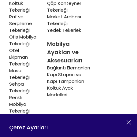
Koltuk
Çöp Konteyner
Tekerleği
Tekerleği
Raf ve
Market Arabası
Sergileme
Tekerleği
Tekerleği
Yedek Tekerlek
Ofis Mobilya
Mobilya
Tekerleği
Otel
Ayakları ve
Ekipman
Aksesuarları
Tekerleği
Bağlantı Elemanları
Masa
Kapı Stoperi ve
Tekerleği
Kapı Tamponları
Sehpa
Koltuk Ayak
Tekerleği
Modelleri
Renkli
Mobilya
Tekerleği
Soğutucu ve
Isıtıcı
Çerez Ayarları
Tekerleği