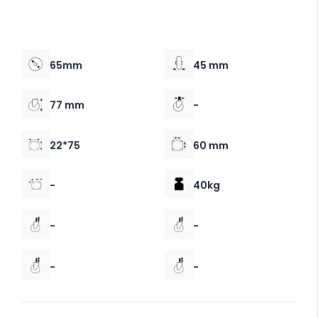
65mm
45 mm
77 mm
-
22*75
60 mm
-
40kg
-
-
-
-