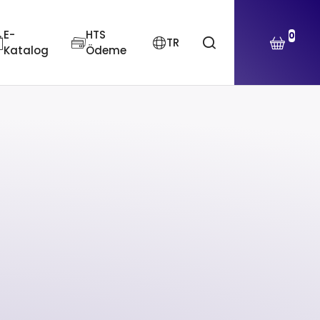
E-
HTS
0
TR
Katalog
Ödeme