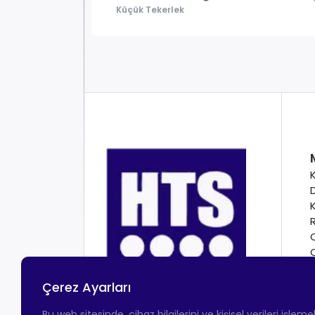
Küçük Tekerlek
Çerez Ayarları
Bu web sitesinde, cihaz bilgilerini ve kişisel verileri işlem