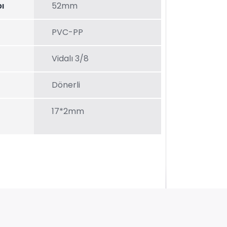
ı
52mm
PVC-PP
Vidalı 3/8
Dönerli
17*2mm