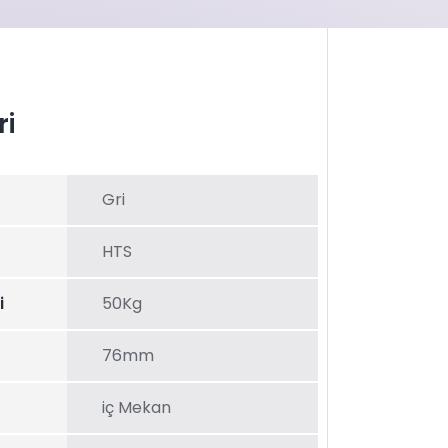
ri
Gri
HTS
i
50Kg
76mm
iç Mekan