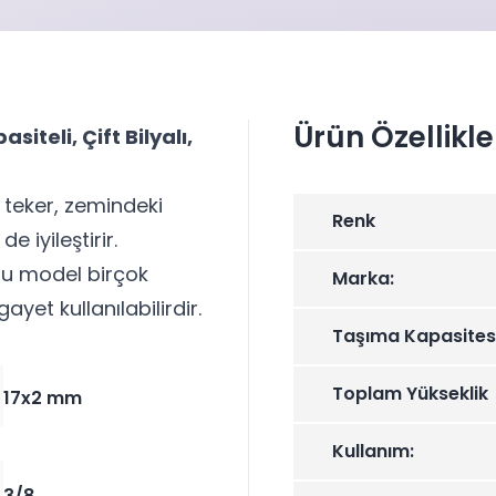
Ürün Özellikle
iteli, Çift Bilyalı,
 teker, zemindeki
Renk
e iyileştirir.
 bu model birçok
Marka:
yet kullanılabilirdir.
Taşıma Kapasites
Toplam Yükseklik
17x2 mm
Kullanım:
3/8