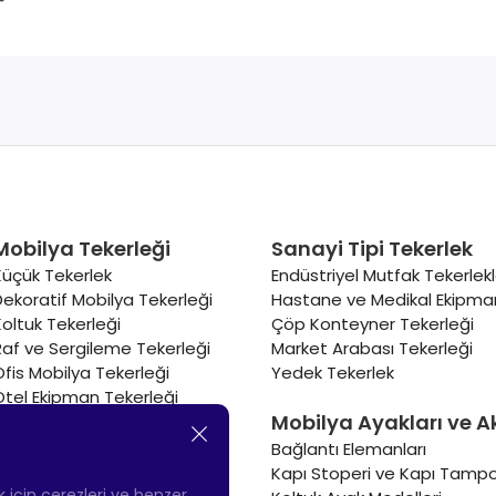
Mobilya Tekerleği
Sanayi Tipi Tekerlek
Küçük Tekerlek
Endüstriyel Mutfak Tekerlekl
Dekoratif Mobilya Tekerleği
Hastane ve Medikal Ekipman
Koltuk Tekerleği
Çöp Konteyner Tekerleği
Raf ve Sergileme Tekerleği
Market Arabası Tekerleği
Ofis Mobilya Tekerleği
Yedek Tekerlek
Otel Ekipman Tekerleği
Mobilya Ayakları ve A
Masa Tekerleği
Sehpa Tekerleği
Bağlantı Elemanları
Renkli Mobilya Tekerleği
Kapı Stoperi ve Kapı Tampo
Soğutucu ve Isıtıcı Tekerleği
ek için çerezleri ve benzer