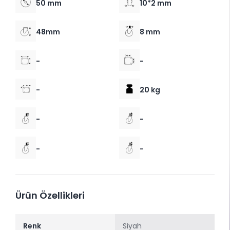
50 mm
10*2 mm
48mm
8 mm
-
-
-
20 kg
-
-
-
-
Ürün Özellikleri
Renk
Siyah