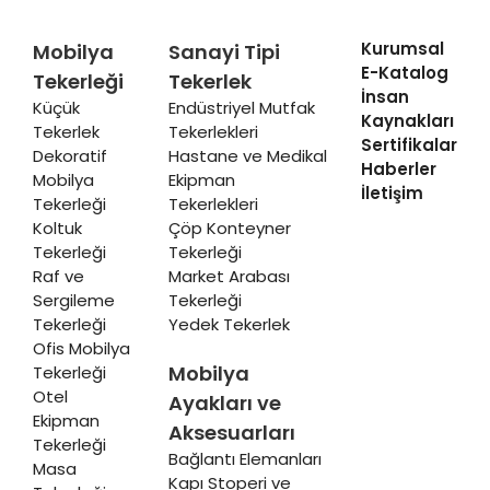
Kurumsal
Mobilya
Sanayi Tipi
E-Katalog
Tekerleği
Tekerlek
İnsan
Küçük
Endüstriyel Mutfak
Kaynakları
Tekerlek
Tekerlekleri
Sertifikalar
Dekoratif
Hastane ve Medikal
Haberler
Mobilya
Ekipman
İletişim
Tekerleği
Tekerlekleri
Koltuk
Çöp Konteyner
Tekerleği
Tekerleği
Raf ve
Market Arabası
Sergileme
Tekerleği
Tekerleği
Yedek Tekerlek
Ofis Mobilya
Mobilya
Tekerleği
Otel
Ayakları ve
Ekipman
Aksesuarları
Tekerleği
Bağlantı Elemanları
Masa
Kapı Stoperi ve