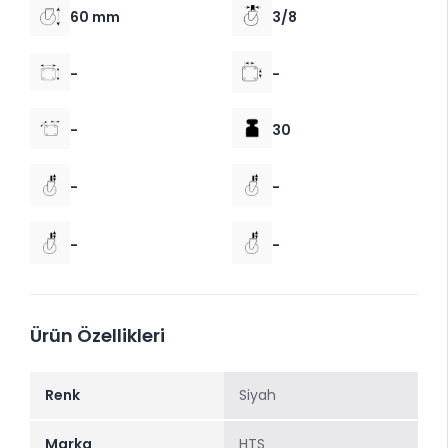
60 mm
3/8
-
-
-
30
-
-
-
-
Ürün Özellikleri
Renk
Siyah
Marka
HTS