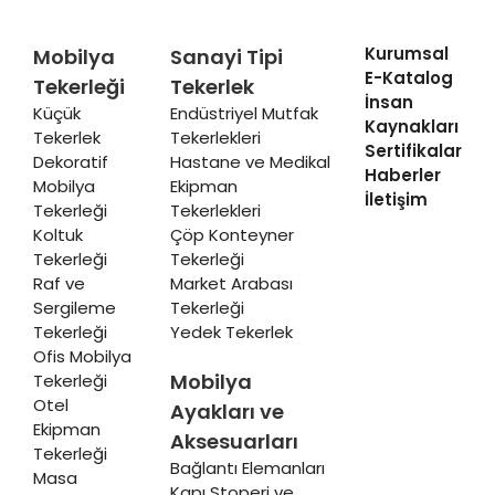
Kurumsal
Mobilya
Sanayi Tipi
E-Katalog
Tekerleği
Tekerlek
İnsan
Küçük
Endüstriyel Mutfak
Kaynakları
Tekerlek
Tekerlekleri
Sertifikalar
Dekoratif
Hastane ve Medikal
Haberler
Mobilya
Ekipman
İletişim
Tekerleği
Tekerlekleri
Koltuk
Çöp Konteyner
Tekerleği
Tekerleği
Raf ve
Market Arabası
Sergileme
Tekerleği
Tekerleği
Yedek Tekerlek
Ofis Mobilya
Mobilya
Tekerleği
Otel
Ayakları ve
Ekipman
Aksesuarları
Tekerleği
Bağlantı Elemanları
Masa
Kapı Stoperi ve