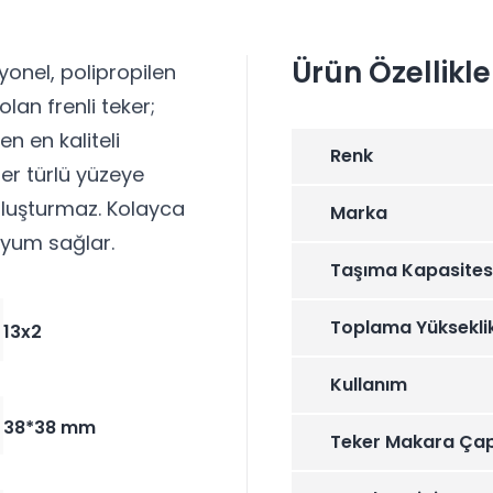
Ürün Özellikle
iyonel, polipropilen
lan frenli teker;
n en kaliteli
Renk
her türlü yüzeye
luşturmaz. Kolayca
Marka
 uyum sağlar.
Taşıma Kapasites
Toplama Yüksekli
13x2
Kullanım
38*38 mm
Teker Makara Çap