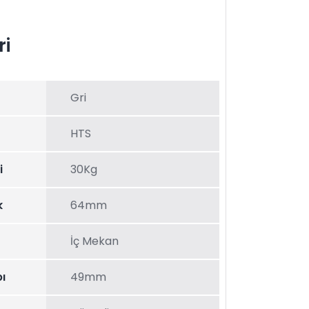
ri
Gri
HTS
i
30Kg
k
64mm
İç Mekan
ı
49mm