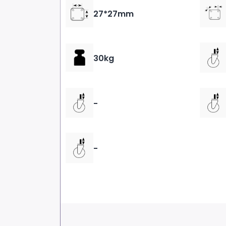
27*27mm
30kg
-
-