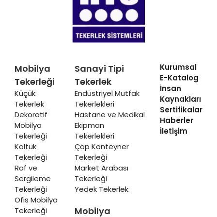
Kurumsal
Mobilya
Sanayi Tipi
E-Katalog
Tekerleği
Tekerlek
İnsan
Küçük
Endüstriyel Mutfak
Kaynakları
Tekerlek
Tekerlekleri
Sertifikalar
Dekoratif
Hastane ve Medikal
Haberler
Mobilya
Ekipman
İletişim
Tekerleği
Tekerlekleri
Koltuk
Çöp Konteyner
Tekerleği
Tekerleği
Raf ve
Market Arabası
Sergileme
Tekerleği
Tekerleği
Yedek Tekerlek
Ofis Mobilya
Mobilya
Tekerleği