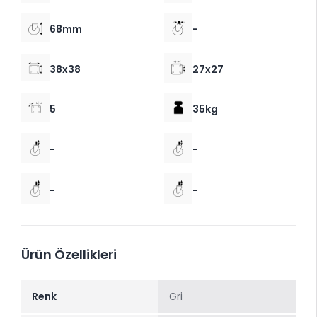
68mm
-
38x38
27x27
5
35kg
-
-
-
-
Ürün Özellikleri
Renk
Gri