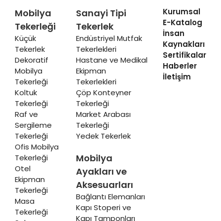
Kurumsal
Mobilya
Sanayi Tipi
E-Katalog
Tekerleği
Tekerlek
İnsan
Küçük
Endüstriyel Mutfak
Kaynakları
Tekerlek
Tekerlekleri
Sertifikalar
Dekoratif
Hastane ve Medikal
Haberler
Mobilya
Ekipman
İletişim
Tekerleği
Tekerlekleri
Koltuk
Çöp Konteyner
Tekerleği
Tekerleği
Raf ve
Market Arabası
Sergileme
Tekerleği
Tekerleği
Yedek Tekerlek
Ofis Mobilya
Mobilya
Tekerleği
Otel
Ayakları ve
Ekipman
Aksesuarları
Tekerleği
Bağlantı Elemanları
Masa
Kapı Stoperi ve
Tekerleği
Kapı Tamponları