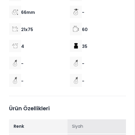
66mm
-
21x75
60
4
35
-
-
-
-
Ürün Özellikleri
Renk
Siyah