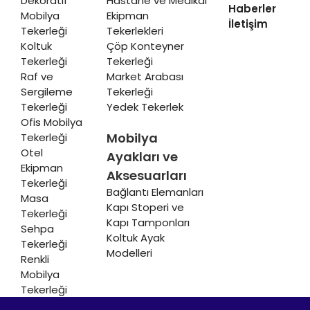
Dekoratif
Hastane ve Medikal
Haberler
Mobilya
Ekipman
İletişim
Tekerleği
Tekerlekleri
Koltuk
Çöp Konteyner
Tekerleği
Tekerleği
Raf ve
Market Arabası
Sergileme
Tekerleği
Tekerleği
Yedek Tekerlek
Ofis Mobilya
Mobilya
Tekerleği
Otel
Ayakları ve
Ekipman
Aksesuarları
Tekerleği
Bağlantı Elemanları
Masa
Kapı Stoperi ve
Tekerleği
Kapı Tamponları
Sehpa
Koltuk Ayak
Tekerleği
Modelleri
Renkli
Mobilya
Tekerleği
Soğutucu ve