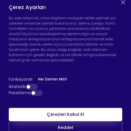
Isıtıcı
Çerez Ayarları
Tekerleği
Bu web sitesinde, cihaz bilgilerini ve kişisel verileri işlemek için
çerezleri ve benzer işlevleri kullanıyoruz. İşleme, içeriğin, harici
hizmetlerin ve üçüncü şahısların unsurlarının, istatistiksel
analiz/ölçümün, kişiselleştirilmiş reklamcılığın ve sosyal
Hadımköy Fabrika:
Atatürk Sanayi Bölgesi
medyanın entegrasyonunun entegrasyonuna hizmet eder.
Ömerli Mah. Uzunçayır Cad. No:11 Hadımköy,
İşleve bağlı olarak, veriler üçüncü taraflara aktarılır ve onlar
34555 Arnavutköy/İstanbul
tarafından işlenir. Bu onay isteğe bağlıdır, web sitemizin
kullanımı için gerekli değildir ve sol alttaki simge kullanılarak
Telefon:
+90 212 640 66 46
herhangi bir zamanda iptal edilebilir.
Email:
info@htsteker.com
Bayrampaşa Mağaza:
Kocatepe Mah. 50. Yıl
Fonksiyonel
Her Zaman Aktif
Cad. No: 69/A Bayrampaşa /İstanbul
İstatistik
Pazarlama
Telefon:
+90 530 044 64 87
Çerezleri Kabul Et
HTS Ödeme
Reddet