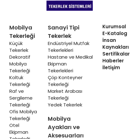
Kurumsal
Mobilya
Sanayi Tipi
E-Katalog
Tekerleği
Tekerlek
İnsan
Küçük
Endüstriyel Mutfak
Kaynakları
Tekerlek
Tekerlekleri
Sertifikalar
Dekoratif
Hastane ve Medikal
Haberler
Mobilya
Ekipman
İletişim
Tekerleği
Tekerlekleri
Koltuk
Çöp Konteyner
Tekerleği
Tekerleği
Raf ve
Market Arabası
Sergileme
Tekerleği
Tekerleği
Yedek Tekerlek
Ofis Mobilya
Mobilya
Tekerleği
Otel
Ayakları ve
Ekipman
Aksesuarları
Tekerleği