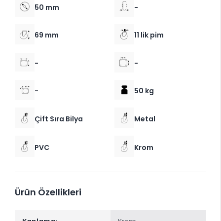
50 mm
-
69 mm
11 lik pim
-
-
-
50 kg
Çift Sıra Bilya
Metal
PVC
Krom
Ürün Özellikleri