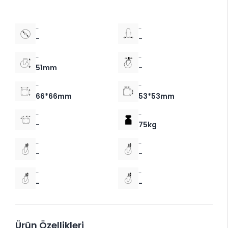
-
-
-
-
-
-
51mm
-
-
-
66*66mm
53*53mm
-
-
-
75kg
-
-
-
-
-
-
-
-
Ürün Özellikleri