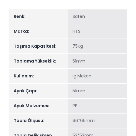
Renk:
Saten
Marka:
HTS
Taşıma Kapasitesi:
75Kg
Toplama Yükseklik:
51mm
Kullanım:
iç Mekan
Ayak Çapı:
51mm
Ayak Malzemesi:
PP
Tabla Ölçüsü:
66*66mm
Tabla Delik Eksen
53*53mm