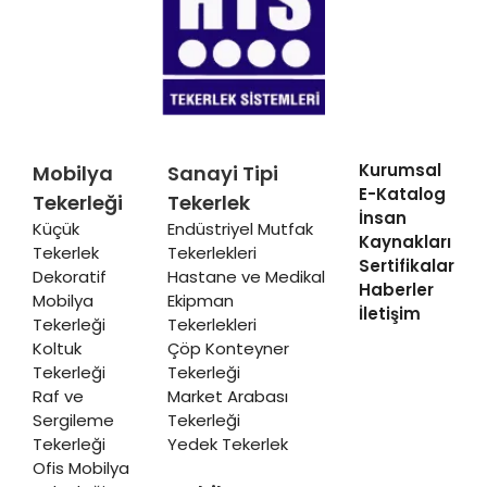
Kurumsal
Mobilya
Sanayi Tipi
E-Katalog
Tekerleği
Tekerlek
İnsan
Küçük
Endüstriyel Mutfak
Kaynakları
Tekerlek
Tekerlekleri
Sertifikalar
Dekoratif
Hastane ve Medikal
Haberler
Mobilya
Ekipman
İletişim
Tekerleği
Tekerlekleri
Koltuk
Çöp Konteyner
Tekerleği
Tekerleği
Raf ve
Market Arabası
Sergileme
Tekerleği
Tekerleği
Yedek Tekerlek
Ofis Mobilya