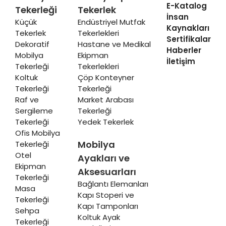
E-Katalog
Tekerleği
Tekerlek
İnsan
Küçük
Endüstriyel Mutfak
Kaynakları
Tekerlek
Tekerlekleri
Sertifikalar
Dekoratif
Hastane ve Medikal
Haberler
Mobilya
Ekipman
İletişim
Tekerleği
Tekerlekleri
Koltuk
Çöp Konteyner
Tekerleği
Tekerleği
Raf ve
Market Arabası
Sergileme
Tekerleği
Tekerleği
Yedek Tekerlek
Ofis Mobilya
Mobilya
Tekerleği
Otel
Ayakları ve
Ekipman
Aksesuarları
Tekerleği
Bağlantı Elemanları
Masa
Kapı Stoperi ve
Tekerleği
Kapı Tamponları
Sehpa
Koltuk Ayak
Tekerleği