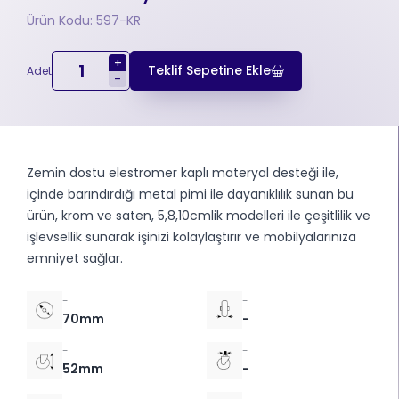
Ürün Kodu: 597-KR
+
Teklif Sepetine Ekle
Adet
-
Zemin dostu elestromer kaplı materyal desteği ile,
içinde barındırdığı metal pimi ile dayanıklılık sunan bu
ürün, krom ve saten, 5,8,10cmlik modelleri ile çeşitlilik ve
işlevsellik sunarak işinizi kolaylaştırır ve mobilyalarınıza
emniyet sağlar.
-
-
70mm
-
-
-
52mm
-