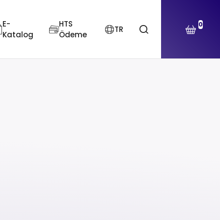
E-
HTS
0
TR
Katalog
Ödeme