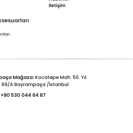
İletişim
ksesuarları
nları
paşa Mağaza:
Kocatepe Mah. 50. Yıl
: 69/A Bayrampaşa /İstanbul
+90 530 044 64 87