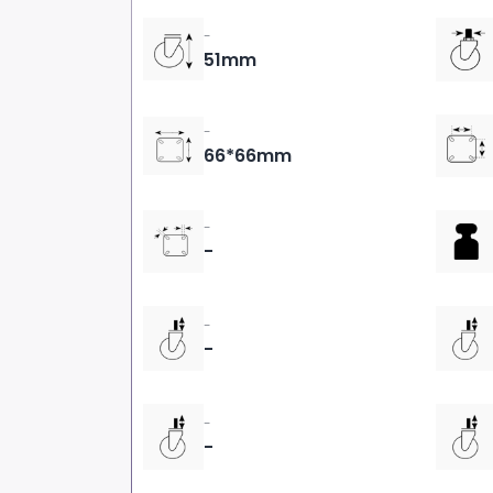
-
51mm
-
66*66mm
-
-
-
-
-
-