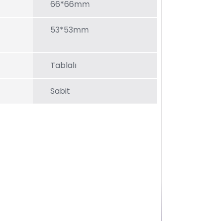
66*66mm
53*53mm
Tablalı
Sabit