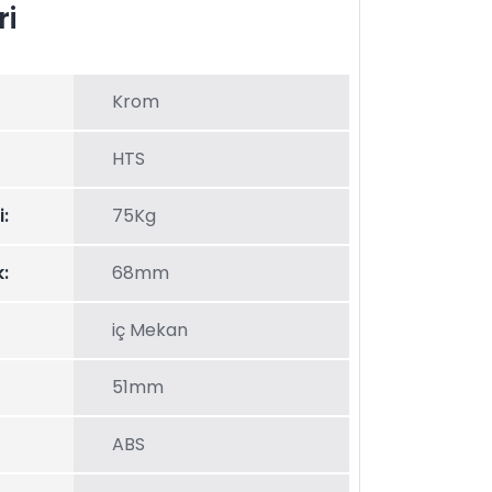
ri
Krom
HTS
:
75Kg
:
68mm
iç Mekan
51mm
ABS