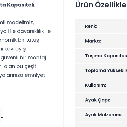
Ürün Özellikle
ta Kapasiteli,
li modelimiz,
Renk:
i ile dayanıklılık ile
onomik bir tutuş
Marka:
i kavrayışı
Taşıma Kapasitesi
 güvenli bir montaj
i olan bu çeşit
Toplama Yükseklik
lyalarınıza emniyet
Kullanım:
Ayak Çapı:
-
Ayak Malzemesi:
-