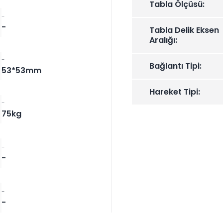
Tabla Ölçüsü:
-
-
Tabla Delik Eksen
Aralığı:
-
Bağlantı Tipi:
53*53mm
Hareket Tipi:
-
75kg
-
-
-
-