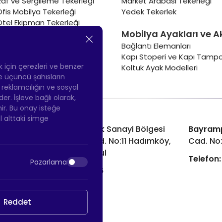
Raf ve Sergileme Tekerleği
Market Arabası Tekerleği
Ofis Mobilya Tekerleği
Yedek Tekerlek
Otel Ekipman Tekerleği
Mobilya Ayakları ve A
Masa Tekerleği
Sehpa Tekerleği
Bağlantı Elemanları
Renkli Mobilya Tekerleği
Kapı Stoperi ve Kapı Tampo
Soğutucu ve Isıtıcı Tekerleği
ek için çerezleri ve benzer
Koltuk Ayak Modelleri
 ve üçüncü şahısların
ş reklamcılığın ve sosyal
 İşleve bağlı olarak,
nir. Bu onay isteğe
ol alttaki simge
Hadımköy Fabrika:
Atatürk Sanayi Bölgesi
Bayram
Ömerli Mah. Uzunçayır Cad. No:11 Hadımköy,
Cad. No
34555 Arnavutköy/İstanbul
Telefon:
Pazarlama
Telefon:
+90 212 640 66 46
Email:
info@htsteker.com
Reddet