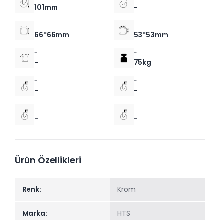
101mm
-
-
-
66*66mm
53*53mm
-
-
-
75kg
-
-
-
-
-
-
-
-
Ürün Özellikleri
Renk:
Krom
Marka:
HTS