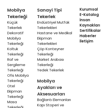
Kurumsal
Mobilya
Sanayi Tipi
E-Katalog
Tekerleği
Tekerlek
İnsan
Küçük
Endüstriyel Mutfak
Kaynakları
Tekerlek
Tekerlekleri
Sertifikalar
Dekoratif
Hastane ve Medikal
Haberler
Mobilya
Ekipman
İletişim
Tekerleği
Tekerlekleri
Koltuk
Çöp Konteyner
Tekerleği
Tekerleği
Raf ve
Market Arabası
Sergileme
Tekerleği
Tekerleği
Yedek Tekerlek
Ofis Mobilya
Mobilya
Tekerleği
Otel
Ayakları ve
Ekipman
Aksesuarları
Tekerleği
Bağlantı Elemanları
Masa
Kapı Stoperi ve
Tekerleği